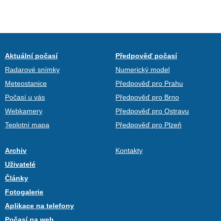
Aktuální počasí
Předpověď počasí
Radarové snímky
Numerický model
Meteostanice
Předpověď pro Prahu
Počasí u vás
Předpověď pro Brno
Webkamery
Předpověď pro Ostravu
Teplotní mapa
Předpověď pro Plzeň
Archiv
Kontakty
Uživatelé
Články
Fotogalerie
Aplikace na telefony
Počasí na web