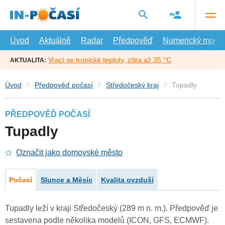
Přejít
na
hlavní
obsah
Úvod
Aktuálně
Radar
Předpověď
Numerický model
Vrací se tropické teploty, zítra až 35 °C
AKTUALITA:
Úvod
Předpověď počasí
Středočeský kraj
Tupadly
PŘEDPOVĚĎ POČASÍ
Tupadly
Označit jako domovské město
Počasí
Slunce a Měsíc
Kvalita ovzduší
Tupadly leží v kraji Středočeský (289 m n. m.). Předpověď je
sestavena podle několika modelů (ICON, GFS, ECMWF).