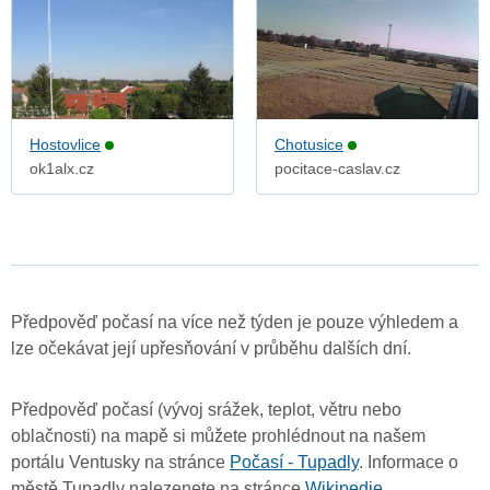
Hostovlice
Chotusice
ok1alx.cz
pocitace-caslav.cz
Předpověď počasí na více než týden je pouze výhledem a
lze očekávat její upřesňování v průběhu dalších dní.
Předpověď počasí (vývoj srážek, teplot, větru nebo
oblačnosti) na mapě si můžete prohlédnout na našem
portálu Ventusky na stránce
Počasí - Tupadly
. Informace o
městě Tupadly nalezenete na stránce
Wikipedie
.