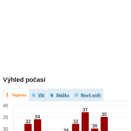
Výhled počasí
Teplota
Vítr
Srážky
Nový sníh
40
37
35
34
35
32
32
30
30
28