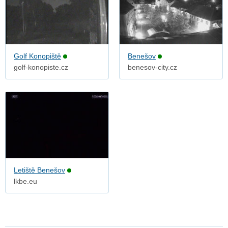
Golf Konopiště
Benešov
golf-konopiste.cz
benesov-city.cz
Letiště Benešov
lkbe.eu