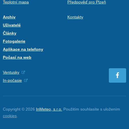
Teplotní mapa
Předpověď pro Plzeň
Archiv
Kontakty
Uživatelé
Články
Fotogalerie
Aplikace na telefony
Počasí na web
Ventusky
In-počasie
Copyright © 2026
InMeteo, s.r.o.
Použitím souhlasíte s uložením
cookies
.