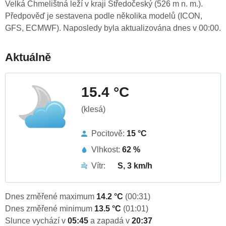
Velká Chmelištná leží v kraji Středočeský (526 m n. m.).
Předpověď je sestavena podle několika modelů (ICON,
GFS, ECMWF). Naposledy byla aktualizována dnes v 00:00.
Aktuálně
15.4 °C
(klesá)
Pocitově:
15 °C
Vlhkost:
62 %
Vítr:
S, 3 km/h
Dnes změřené maximum
14.2 °C
(00:31)
Dnes změřené minimum
13.5 °C
(01:01)
Slunce vychází v
05:45
a zapadá v
20:37