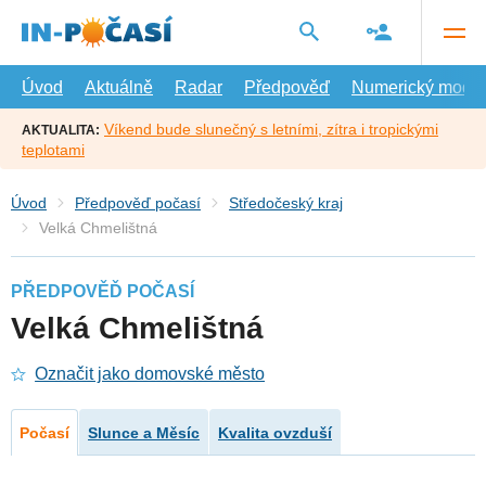
Přejít
na
hlavní
obsah
Úvod
Aktuálně
Radar
Předpověď
Numerický model
Víkend bude slunečný s letními, zítra i tropickými
AKTUALITA:
teplotami
Úvod
Předpověď počasí
Středočeský kraj
Velká Chmelištná
PŘEDPOVĚĎ POČASÍ
Velká Chmelištná
Označit jako domovské město
Počasí
Slunce a Měsíc
Kvalita ovzduší