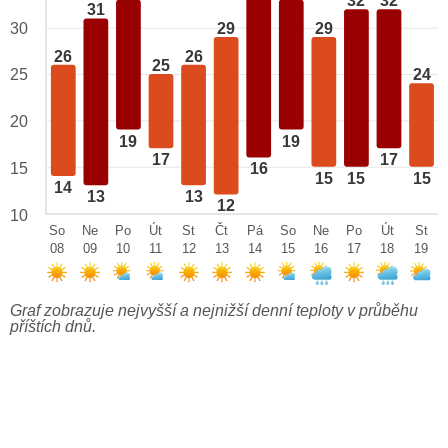
32
32
31
29
29
30
26
26
25
25
24
20
19
19
17
17
15
16
15
15
15
14
13
13
12
10
So
Ne
Po
Út
St
Čt
Pá
So
Ne
Po
Út
St
08
09
10
11
12
13
14
15
16
17
18
19
Graf zobrazuje nejvyšší a nejnižší denní teploty v průběhu
příštích dnů.