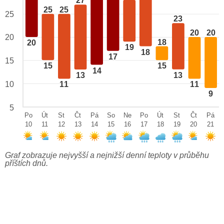
27
25
25
25
23
20
20
20
18
20
19
18
17
15
15
15
14
13
13
10
11
11
9
5
Po
Út
St
Čt
Pá
So
Ne
Po
Út
St
Čt
Pá
10
11
12
13
14
15
16
17
18
19
20
21
Graf zobrazuje nejvyšší a nejnižší denní teploty v průběhu
příštích dnů.