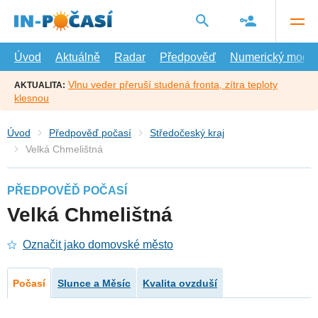
Přejít
na
hlavní
obsah
Úvod
Aktuálně
Radar
Předpověď
Numerický model
Vlnu veder přeruší studená fronta, zítra teploty
AKTUALITA:
klesnou
Úvod
Předpověď počasí
Středočeský kraj
Velká Chmelištná
PŘEDPOVĚĎ POČASÍ
Velká Chmelištná
Označit jako domovské město
Počasí
Slunce a Měsíc
Kvalita ovzduší