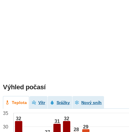
Výhled počasí
Teplota
Vítr
Srážky
Nový sníh
35
32
32
31
29
30
28