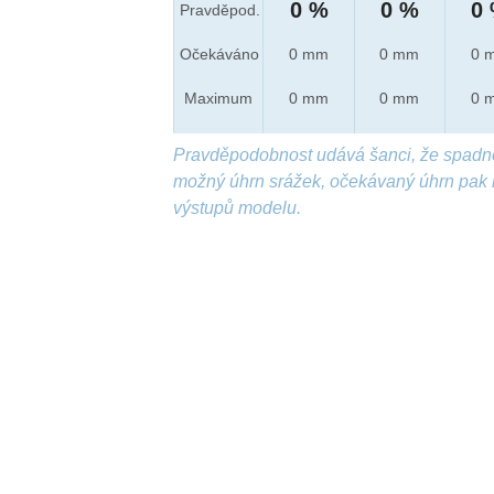
0 %
0 %
0
Pravděpod.
Očekáváno
0 mm
0 mm
0 
Maximum
0 mm
0 mm
0 
Pravděpodobnost udává šanci, že spadn
možný úhrn srážek, očekávaný úhrn pak 
výstupů modelu.