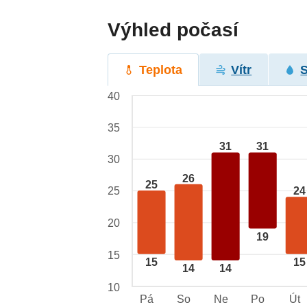
Výhled počasí
Teplota
Vítr
40
35
31
31
30
26
25
25
24
20
19
15
15
15
14
14
10
Pá
So
Ne
Po
Út