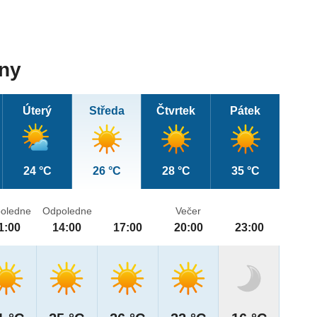
dny
Úterý
Středa
Čtvrtek
Pátek
24 °C
26 °C
28 °C
35 °C
oledne
Odpoledne
Večer
1:00
14:00
17:00
20:00
23:00