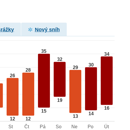
Srážky
Nový sníh
35
34
32
30
29
28
26
19
16
15
14
13
12
12
St
Čt
Pá
So
Ne
Po
Út