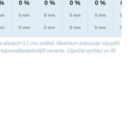
 %
0 %
0 %
0 %
0 %
0 %
mm
0 mm
0 mm
0 mm
0 mm
0 mm
mm
0 mm
0 mm
0 mm
0 mm
0 mm
e alespoň 0,1 mm srážek. Maximum zobrazuje nejvyšší
nejpravděpodobnější variantu. Výpočet vychází ze 40