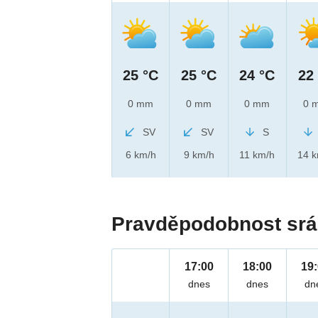
25 °C
25 °C
24 °C
22
0 mm
0 mm
0 mm
0 
SV
SV
S
6 km/h
9 km/h
11 km/h
14 
Pravděpodobnost srá
17:00
18:00
19
dnes
dnes
dn