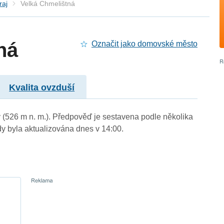
raj
Velká Chmelištná
ná
Označit jako domovské město
Kvalita ovzduší
ý (526 m n. m.). Předpověď je sestavena podle několika
byla aktualizována dnes v 14:00.