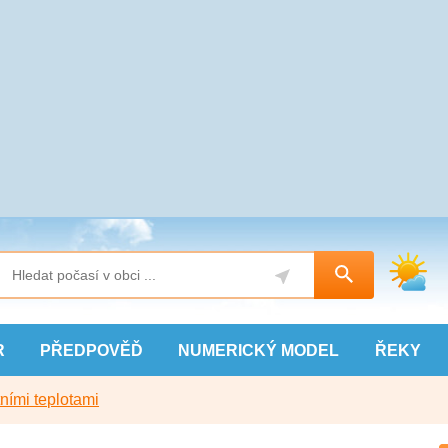
R
PŘEDPOVĚĎ
NUMERICKÝ
MODEL
ŘEKY
ními teplotami