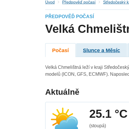
Úvod
Předpověď počasí
Středočeský k
PŘEDPOVĚĎ POČASÍ
Velká Chmelišt
Počasí
Slunce a Měsíc
Velká Chmelištná leží v kraji Středočesk
modelů (ICON, GFS, ECMWF). Naposledy 
Aktuálně
25.1 °C
(stoupá)