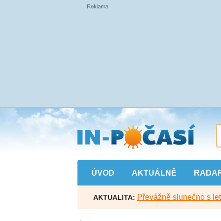
Přejít
na
hlavní
obsah
ÚVOD
AKTUÁLNĚ
RADA
Převážně slunečno s let
AKTUALITA: