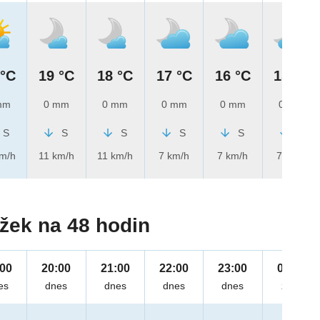
 °C
19 °C
18 °C
17 °C
16 °C
15 °C
mm
0 mm
0 mm
0 mm
0 mm
0 mm
S
S
S
S
S
S
km/h
11 km/h
11 km/h
7 km/h
7 km/h
7 km/h
žek na 48 hodin
:00
20:00
21:00
22:00
23:00
00:00
es
dnes
dnes
dnes
dnes
zítra