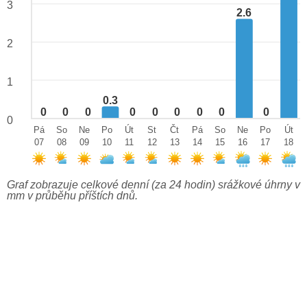
3
2.6
2
1
0.3
0
0
0
0
0
0
0
0
0
0
Pá
So
Ne
Po
Út
St
Čt
Pá
So
Ne
Po
Út
07
08
09
10
11
12
13
14
15
16
17
18
Graf zobrazuje celkové denní (za 24 hodin) srážkové úhrny v
mm v průběhu příštích dnů.