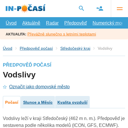
Přejít
na
hlavní
obsah
Úvod
Aktuálně
Radar
Předpověď
Numerický model
Převážně slunečno s letními teplotami
AKTUALITA:
Úvod
Předpověď počasí
Středočeský kraj
Vodslivy
PŘEDPOVĚĎ POČASÍ
Vodslivy
Označit jako domovské město
Počasí
Slunce a Měsíc
Kvalita ovzduší
Vodslivy leží v kraji Středočeský (462 m n. m.). Předpověď je
sestavena podle několika modelů (ICON, GFS, ECMWF).