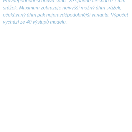
Pravděpodobnost udává šanci, že spadne alespoň 0,1 mm
srážek. Maximum zobrazuje nejvyšší možný úhrn srážek,
očekávaný úhrn pak nejpravděpodobnější variantu. Výpočet
vychází ze 40 výstupů modelu.