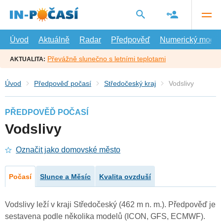
Přejít
na
hlavní
obsah
Úvod
Aktuálně
Radar
Předpověď
Numerický model
Převážně slunečno s letními teplotami
AKTUALITA:
Úvod
Předpověď počasí
Středočeský kraj
Vodslivy
PŘEDPOVĚĎ POČASÍ
Vodslivy
Označit jako domovské město
Počasí
Slunce a Měsíc
Kvalita ovzduší
Vodslivy leží v kraji Středočeský (462 m n. m.). Předpověď je
sestavena podle několika modelů (ICON, GFS, ECMWF).