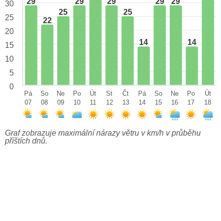
29
29
29
29
29
30
25
25
25
22
20
14
14
15
10
5
0
Pá
So
Ne
Po
Út
St
Čt
Pá
So
Ne
Po
Út
07
08
09
10
11
12
13
14
15
16
17
18
Graf zobrazuje maximální nárazy větru v km/h v průběhu
příštích dnů.