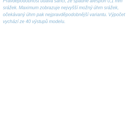
Pravděpodobnost udává šanci, že spadne alespoň 0,1 mm
srážek. Maximum zobrazuje nejvyšší možný úhrn srážek,
očekávaný úhrn pak nejpravděpodobnější variantu. Výpočet
vychází ze 40 výstupů modelu.