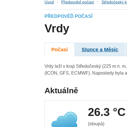
Úvod
Předpověď počasí
Středočeský k
PŘEDPOVĚĎ POČASÍ
Vrdy
Počasí
Slunce a Měsíc
Vrdy leží v kraji Středočeský (225 m n. 
(ICON, GFS, ECMWF). Naposledy byla ak
Aktuálně
26.3 °C
(stoupá)