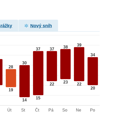
Srážky
Nový sníh
39
38
37
37
34
30
28
23
22
22
20
19
15
14
Út
St
Čt
Pá
So
Ne
Po