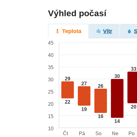
Výhled počasí
Teplota
Vítr
45
40
35
33
30
29
30
27
26
25
22
20
20
19
15
16
14
10
Čt
Pá
So
Ne
Po