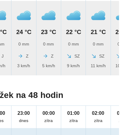
 °C
24 °C
23 °C
22 °C
21 °C
20 °C
mm
0 mm
0 mm
0 mm
0 mm
0 mm
J
Z
Z
SZ
SZ
SZ
m/h
3 km/h
5 km/h
9 km/h
11 km/h
10 km/h
žek na 48 hodin
:00
23:00
00:00
01:00
02:00
03:00
es
dnes
zítra
zítra
zítra
zítra