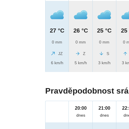
27 °C
26 °C
25 °C
25
0 mm
0 mm
0 mm
0 
JZ
Z
S
6 km/h
5 km/h
3 km/h
3 k
Pravděpodobnost srá
20:00
21:00
22
dnes
dnes
dn