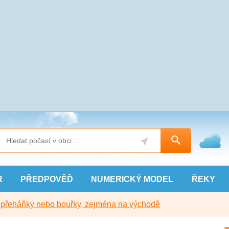
R
PŘEDPOVĚĎ
NUMERICKÝ
MODEL
ŘEKY
y přeháňky nebo bouřky, zejména na východě