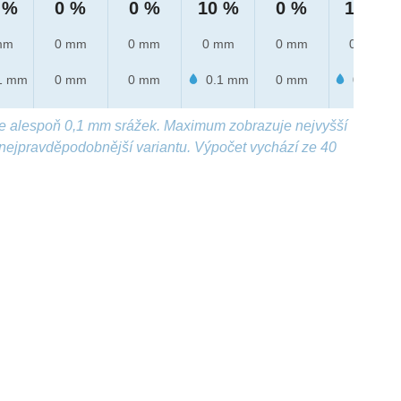
 %
0 %
0 %
10 %
0 %
10 %
mm
0 mm
0 mm
0 mm
0 mm
0 mm
1 mm
0 mm
0 mm
0.1 mm
0 mm
0.9 mm
e alespoň 0,1 mm srážek. Maximum zobrazuje nejvyšší
nejpravděpodobnější variantu. Výpočet vychází ze 40