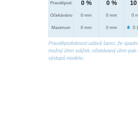
0 %
0 %
10
Pravděpod.
Očekáváno
0 mm
0 mm
0 
Maximum
0 mm
0 mm
0.
Pravděpodobnost udává šanci, že spadn
možný úhrn srážek, očekávaný úhrn pak 
výstupů modelu.