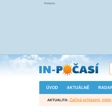
Přejít
na
hlavní
obsah
ÚVOD
AKTUÁLNĚ
RADA
Začíná ochlazení, míst
AKTUALITA: