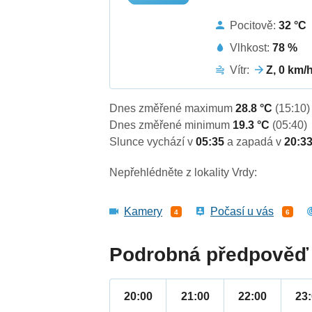
Pocitově:
32 °C
Vlhkost:
78 %
Vítr:
Z, 0 km/
Dnes změřené maximum
28.8 °C
(15:10)
Dnes změřené minimum
19.3 °C
(05:40)
Slunce vychází v
05:35
a zapadá v
20:3
Nepřehlédněte z lokality Vrdy:
Kamery
Počasí u vás
4
6
Podrobná předpověď 
20:00
21:00
22:00
23