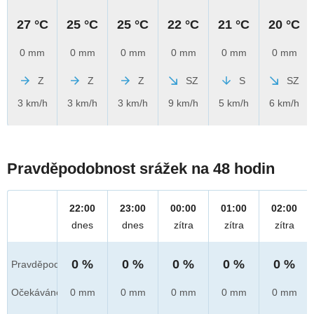
27 °C
25 °C
25 °C
22 °C
21 °C
20 °C
0 mm
0 mm
0 mm
0 mm
0 mm
0 mm
Z
Z
Z
SZ
S
SZ
3 km/h
3 km/h
3 km/h
9 km/h
5 km/h
6 km/h
Pravděpodobnost srážek na 48 hodin
22:00
23:00
00:00
01:00
02:00
dnes
dnes
zítra
zítra
zítra
0 %
0 %
0 %
0 %
0 %
Pravděpod.
Očekáváno
0 mm
0 mm
0 mm
0 mm
0 mm