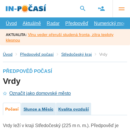
Přejít
na
hlavní
obsah
Úvod
Aktuálně
Radar
Předpověď
Numerický model
Vlnu veder přeruší studená fronta, zítra teploty
AKTUALITA:
klesnou
Úvod
Předpověď počasí
Středočeský kraj
Vrdy
PŘEDPOVĚĎ POČASÍ
Vrdy
Označit jako domovské město
Počasí
Slunce a Měsíc
Kvalita ovzduší
Vrdy leží v kraji Středočeský (225 m n. m.). Předpověď je