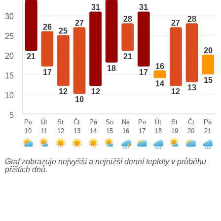
31
31
30
28
28
27
27
26
25
25
20
20
21
21
16
18
17
17
15
15
14
13
12
12
12
10
10
5
Po
Út
St
Čt
Pá
So
Ne
Po
Út
St
Čt
Pá
10
11
12
13
14
15
16
17
18
19
20
21
Graf zobrazuje nejvyšší a nejnižší denní teploty v průběhu
příštích dnů.