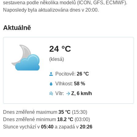
sestavena podle několika modelů (ICON, GFS, ECMWF).
Naposledy byla aktualizována dnes v 20:00.
Aktuálně
24 °C
(klesá)
Pocitově:
26 °C
Vlhkost:
58 %
Vítr:
Z, 6 km/h
Dnes změřené maximum
35 °C
(15:30)
Dnes změřené minimum
18.2 °C
(03:00)
Slunce vychází v
05:40
a zapadá v
20:26