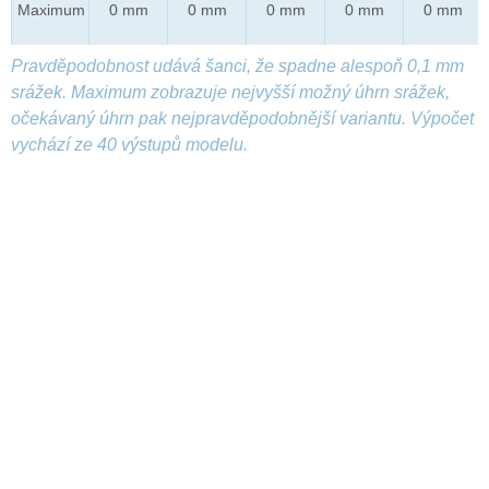
Maximum
0 mm
0 mm
0 mm
0 mm
0 mm
Pravděpodobnost udává šanci, že spadne alespoň 0,1 mm
srážek. Maximum zobrazuje nejvyšší možný úhrn srážek,
očekávaný úhrn pak nejpravděpodobnější variantu. Výpočet
vychází ze 40 výstupů modelu.