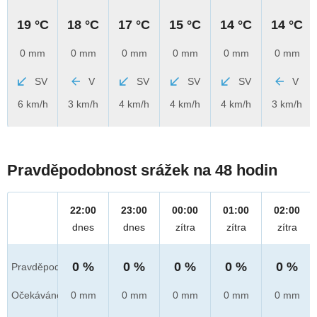
19 °C
18 °C
17 °C
15 °C
14 °C
14 °C
0 mm
0 mm
0 mm
0 mm
0 mm
0 mm
SV
V
SV
SV
SV
V
6 km/h
3 km/h
4 km/h
4 km/h
4 km/h
3 km/h
Pravděpodobnost srážek na 48 hodin
22:00
23:00
00:00
01:00
02:00
dnes
dnes
zítra
zítra
zítra
0 %
0 %
0 %
0 %
0 %
Pravděpod.
Očekáváno
0 mm
0 mm
0 mm
0 mm
0 mm