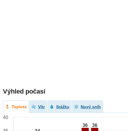
Výhled počasí
Teplota
Vítr
Srážky
Nový sníh
40
36
36
34
35