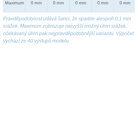
Maximum
0 mm
0 mm
0 mm
0 mm
0 mm
Pravděpodobnost udává šanci, že spadne alespoň 0,1 mm
srážek. Maximum zobrazuje nejvyšší možný úhrn srážek,
očekávaný úhrn pak nejpravděpodobnější variantu. Výpočet
vychází ze 40 výstupů modelu.