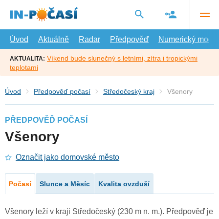
Přejít
na
hlavní
obsah
Úvod
Aktuálně
Radar
Předpověď
Numerický model
Víkend bude slunečný s letními, zítra i tropickými
AKTUALITA:
teplotami
Úvod
Předpověď počasí
Středočeský kraj
Všenory
PŘEDPOVĚĎ POČASÍ
Všenory
Označit jako domovské město
Počasí
Slunce a Měsíc
Kvalita ovzduší
Všenory leží v kraji Středočeský (230 m n. m.). Předpověď je