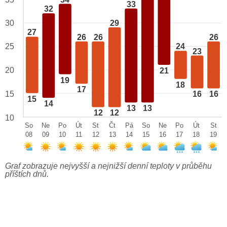
33
32
29
30
27
26
26
26
25
24
23
20
21
19
18
17
15
16
16
15
14
13
13
12
12
10
So
Ne
Po
Út
St
Čt
Pá
So
Ne
Po
Út
St
08
09
10
11
12
13
14
15
16
17
18
19
Graf zobrazuje nejvyšší a nejnižší denní teploty v průběhu
příštích dnů.