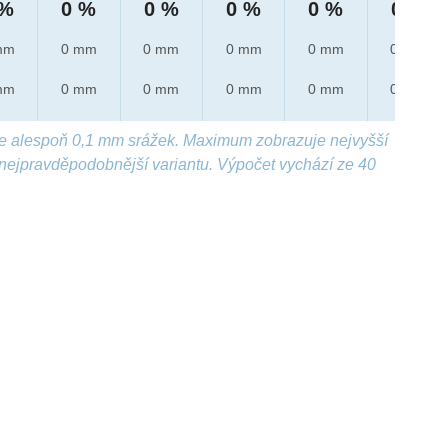
 %
0 %
0 %
0 %
0 %
0 %
mm
0 mm
0 mm
0 mm
0 mm
0 mm
mm
0 mm
0 mm
0 mm
0 mm
0 mm
e alespoň 0,1 mm srážek. Maximum zobrazuje nejvyšší
nejpravděpodobnější variantu. Výpočet vychází ze 40