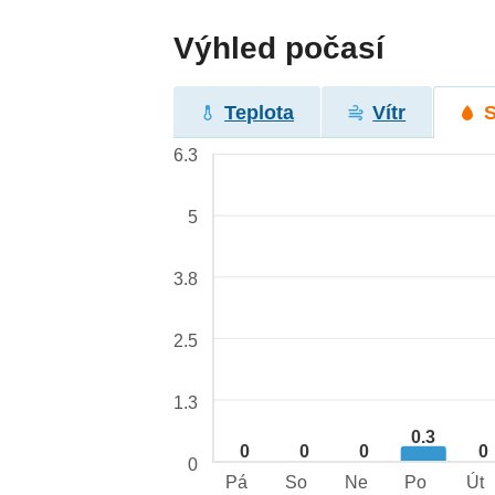
Výhled počasí
Teplota
Vítr
6.3
5
3.8
2.5
1.3
0.3
0
0
0
0
0
Pá
So
Ne
Po
Út