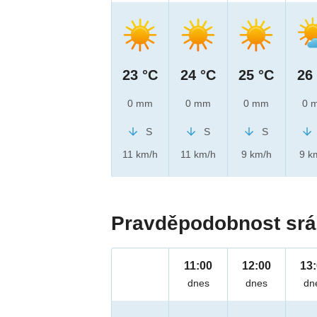
23 °C
24 °C
25 °C
26
0 mm
0 mm
0 mm
0 
S
S
S
11 km/h
11 km/h
9 km/h
9 k
Pravděpodobnost srá
11:00
12:00
13
dnes
dnes
dn