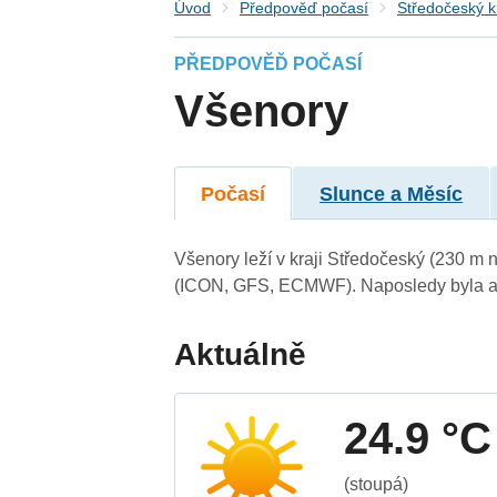
Úvod
Předpověď počasí
Středočeský k
PŘEDPOVĚĎ POČASÍ
Všenory
Počasí
Slunce a Měsíc
Všenory leží v kraji Středočeský (230 m 
(ICON, GFS, ECMWF). Naposledy byla ak
Aktuálně
24.9 °C
(stoupá)