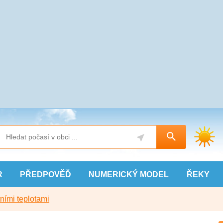
R
PŘEDPOVĚĎ
NUMERICKÝ
MODEL
ŘEKY
ními teplotami