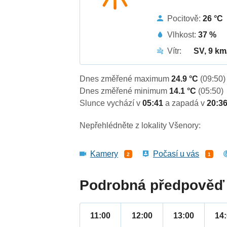
Pocitově:
26 °C
Vlhkost:
37 %
Vítr:
SV, 9 km
Dnes změřené maximum
24.9 °C
(09:50)
Dnes změřené minimum
14.1 °C
(05:50)
Slunce vychází v
05:41
a zapadá v
20:3
Nepřehlédněte z lokality Všenory:
Kamery
Počasí u vás
2
1
Podrobná předpověď 
11:00
12:00
13:00
14