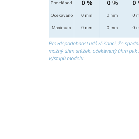
0 %
0 %
0
Pravděpod.
Očekáváno
0 mm
0 mm
0 
Maximum
0 mm
0 mm
0 
Pravděpodobnost udává šanci, že spadn
možný úhrn srážek, očekávaný úhrn pak 
výstupů modelu.