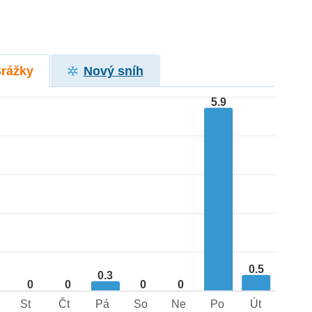
Srážky
Nový sníh
5.9
0.5
0.3
0
0
0
0
St
Čt
Pá
So
Ne
Po
Út