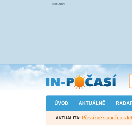
Přejít
na
hlavní
obsah
ÚVOD
AKTUÁLNĚ
RADA
Převážně slunečno s let
AKTUALITA: