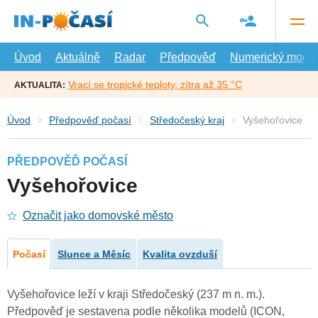
Přejít
na
hlavní
obsah
Úvod
Aktuálně
Radar
Předpověď
Numerický model
Vrací se tropické teploty, zítra až 35 °C
AKTUALITA:
Úvod
Předpověď počasí
Středočeský kraj
Vyšehořovice
PŘEDPOVĚĎ POČASÍ
Vyšehořovice
Označit jako domovské město
Počasí
Slunce a Měsíc
Kvalita ovzduší
Vyšehořovice leží v kraji Středočeský (237 m n. m.).
Předpověď je sestavena podle několika modelů (ICON,