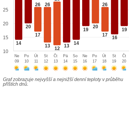
26
26
26
25
20
20
20
19
19
17
17
15
16
14
14
13
13
12
10
Ne
Po
Út
St
Čt
Pá
So
Ne
Po
Út
St
Čt
09
10
11
12
13
14
15
16
17
18
19
20
Graf zobrazuje nejvyšší a nejnižší denní teploty v průběhu
příštích dnů.