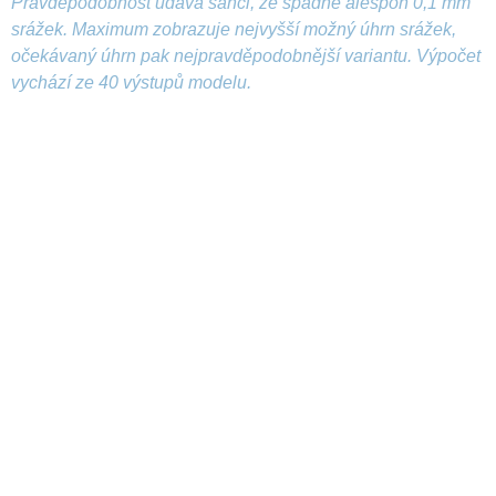
Pravděpodobnost udává šanci, že spadne alespoň 0,1 mm
srážek. Maximum zobrazuje nejvyšší možný úhrn srážek,
očekávaný úhrn pak nejpravděpodobnější variantu. Výpočet
vychází ze 40 výstupů modelu.