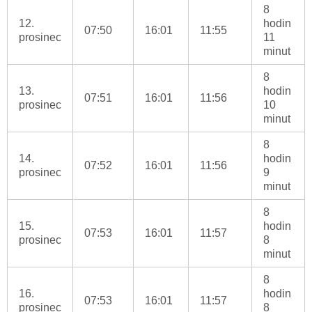
8
12.
hodin
07:50
16:01
11:55
prosinec
11
minut
8
13.
hodin
07:51
16:01
11:56
prosinec
10
minut
8
14.
hodin
07:52
16:01
11:56
prosinec
9
minut
8
15.
hodin
07:53
16:01
11:57
prosinec
8
minut
8
16.
hodin
07:53
16:01
11:57
prosinec
8