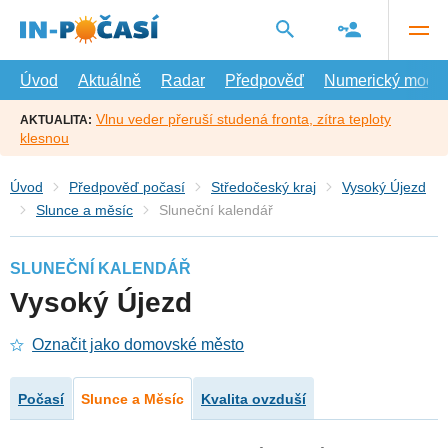
Přejít
na
hlavní
obsah
Úvod
Aktuálně
Radar
Předpověď
Numerický model
Vlnu veder přeruší studená fronta, zítra teploty
AKTUALITA:
klesnou
Úvod
Předpověď počasí
Středočeský kraj
Vysoký Újezd
Slunce a měsíc
Sluneční kalendář
SLUNEČNÍ KALENDÁŘ
Vysoký Újezd
Označit jako domovské město
Počasí
Slunce a Měsíc
Kvalita ovzduší