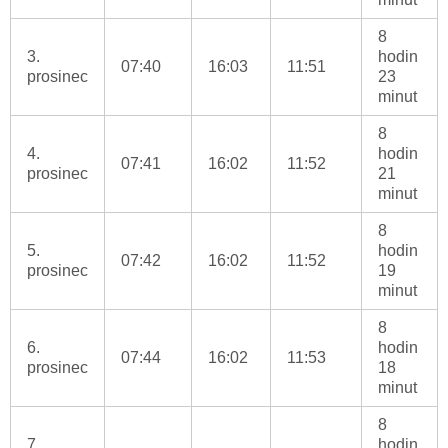
8
3.
hodin
07:40
16:03
11:51
prosinec
23
minut
8
4.
hodin
07:41
16:02
11:52
prosinec
21
minut
8
5.
hodin
07:42
16:02
11:52
prosinec
19
minut
8
6.
hodin
07:44
16:02
11:53
prosinec
18
minut
8
7.
hodin