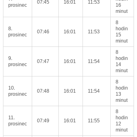
07:45
16:01
11:53
prosinec
16
minut
8
8.
hodin
07:46
16:01
11:53
prosinec
15
minut
8
9.
hodin
07:47
16:01
11:54
prosinec
14
minut
8
10.
hodin
07:48
16:01
11:54
prosinec
13
minut
8
11.
hodin
07:49
16:01
11:55
prosinec
12
minut