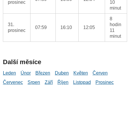
prosinec
10
minut
8
31.
hodin
07:59
16:10
12:05
prosinec
11
minut
Další měsíce
Leden
Únor
Březen
Duben
Květen
Červen
Červenec
Srpen
Září
Říjen
Listopad
Prosinec