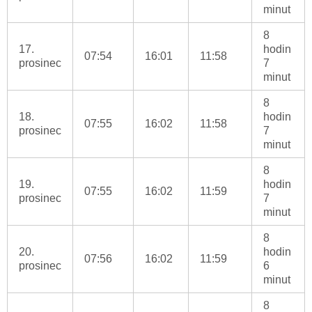
minut
8
17.
hodin
07:54
16:01
11:58
prosinec
7
minut
8
18.
hodin
07:55
16:02
11:58
prosinec
7
minut
8
19.
hodin
07:55
16:02
11:59
prosinec
7
minut
8
20.
hodin
07:56
16:02
11:59
prosinec
6
minut
8