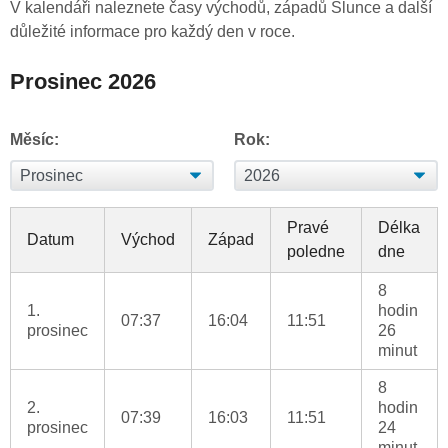
V kalendáři naleznete časy východů, západů Slunce a další
důležité informace pro každý den v roce.
Prosinec 2026
Měsíc:
Rok:
Pravé
Délka
Datum
Východ
Západ
poledne
dne
8
1.
hodin
07:37
16:04
11:51
prosinec
26
minut
8
2.
hodin
07:39
16:03
11:51
prosinec
24
minut