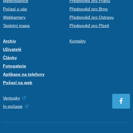
Meteostanice
Předpověď pro Prahu
Počasí u vás
Předpověď pro Brno
Webkamery
Předpověď pro Ostravu
Teplotní mapa
Předpověď pro Plzeň
Archiv
Kontakty
Uživatelé
Články
Fotogalerie
Aplikace na telefony
Počasí na web
Ventusky
In-počasie