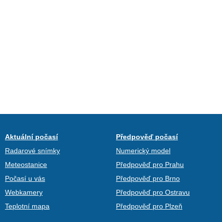
Aktuální počasí
Předpověď počasí
Radarové snímky
Numerický model
Meteostanice
Předpověď pro Prahu
Počasí u vás
Předpověď pro Brno
Webkamery
Předpověď pro Ostravu
Teplotní mapa
Předpověď pro Plzeň