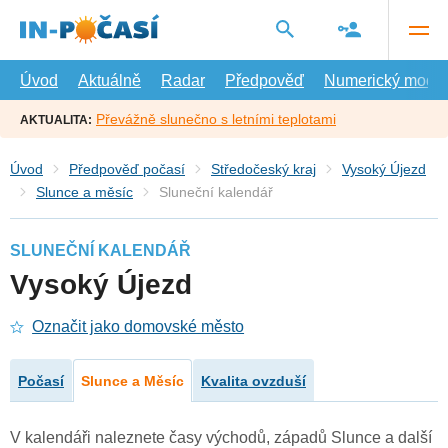
Přejít
na
hlavní
obsah
Úvod
Aktuálně
Radar
Předpověď
Numerický model
Převážně slunečno s letními teplotami
AKTUALITA:
Úvod
Předpověď počasí
Středočeský kraj
Vysoký Újezd
Slunce a měsíc
Sluneční kalendář
SLUNEČNÍ KALENDÁŘ
Vysoký Újezd
Označit jako domovské město
Počasí
Slunce a Měsíc
Kvalita ovzduší
V kalendáři naleznete časy východů, západů Slunce a další