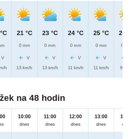
 °C
21 °C
23 °C
24 °C
25 °C
26 °C
mm
0 mm
0 mm
0 mm
0 mm
0 mm
V
V
V
V
V
V
km/h
13 km/h
13 km/h
11 km/h
11 km/h
9 km/h
žek na 48 hodin
:00
10:00
11:00
12:00
13:00
14:00
es
dnes
dnes
dnes
dnes
dnes