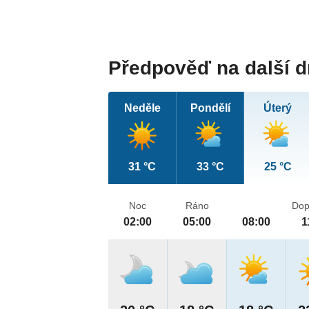
Předpověď na další 
Neděle
Pondělí
Úterý
31 °C
33 °C
25 °C
Noc
Ráno
Dop
02:00
05:00
08:00
1