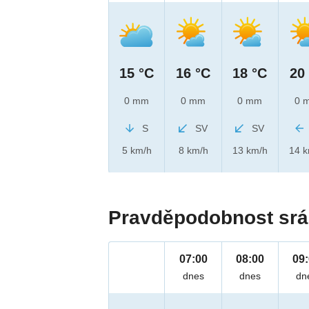
15 °C
16 °C
18 °C
20
0 mm
0 mm
0 mm
0 
S
SV
SV
5 km/h
8 km/h
13 km/h
14 
Pravděpodobnost srá
07:00
08:00
09
dnes
dnes
dn