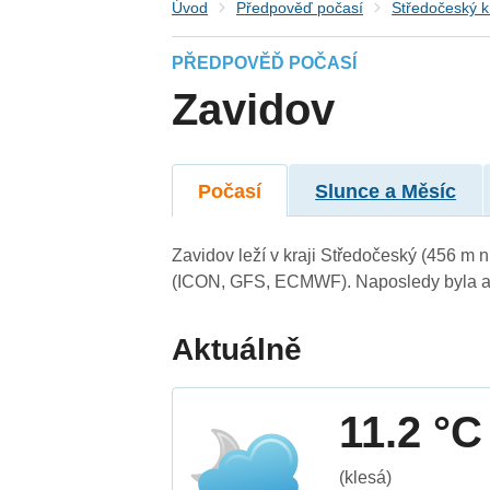
Úvod
Předpověď počasí
Středočeský k
PŘEDPOVĚĎ POČASÍ
Zavidov
Počasí
Slunce a Měsíc
Zavidov leží v kraji Středočeský (456 m 
(ICON, GFS, ECMWF). Naposledy byla ak
Aktuálně
11.2 °C
(klesá)