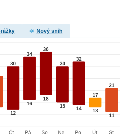
Srážky
Nový sníh
36
34
32
30
30
21
17
18
16
15
14
13
12
11
Čt
Pá
So
Ne
Po
Út
St