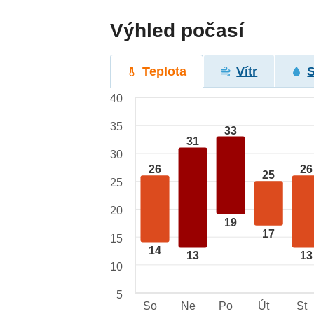
Výhled počasí
Teplota
Vítr
40
35
33
31
30
26
26
25
25
20
19
17
15
14
13
13
10
5
So
Ne
Po
Út
St