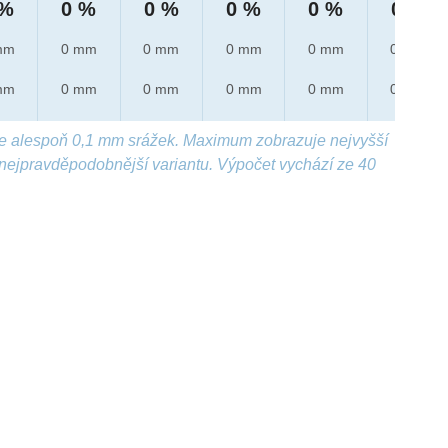
 %
0 %
0 %
0 %
0 %
0 %
mm
0 mm
0 mm
0 mm
0 mm
0 mm
mm
0 mm
0 mm
0 mm
0 mm
0 mm
e alespoň 0,1 mm srážek. Maximum zobrazuje nejvyšší
nejpravděpodobnější variantu. Výpočet vychází ze 40