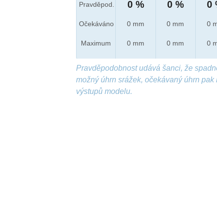
0 %
0 %
0
Pravděpod.
Očekáváno
0 mm
0 mm
0 
Maximum
0 mm
0 mm
0 
Pravděpodobnost udává šanci, že spadn
možný úhrn srážek, očekávaný úhrn pak 
výstupů modelu.