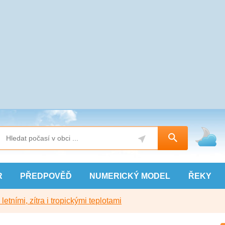
R
PŘEDPOVĚĎ
NUMERICKÝ
MODEL
ŘEKY
etními, zítra i tropickými teplotami