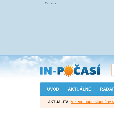
Přejít
na
hlavní
obsah
ÚVOD
AKTUÁLNĚ
RADA
Víkend bude slunečný s l
AKTUALITA: