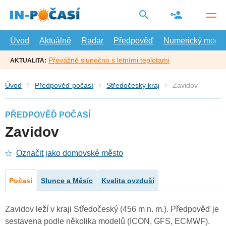
Přejít
na
hlavní
obsah
Úvod
Aktuálně
Radar
Předpověď
Numerický model
Převážně slunečno s letními teplotami
AKTUALITA:
Úvod
Předpověď počasí
Středočeský kraj
Zavidov
PŘEDPOVĚĎ POČASÍ
Zavidov
Označit jako domovské město
Počasí
Slunce a Měsíc
Kvalita ovzduší
Zavidov leží v kraji Středočeský (456 m n. m.). Předpověď je
sestavena podle několika modelů (ICON, GFS, ECMWF).