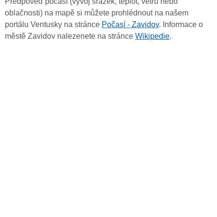
Předpověď počasí (vývoj srážek, teplot, větru nebo
oblačnosti) na mapě si můžete prohlédnout na našem
portálu Ventusky na stránce
Počasí - Zavidov
. Informace o
městě Zavidov nalezenete na stránce
Wikipedie
.