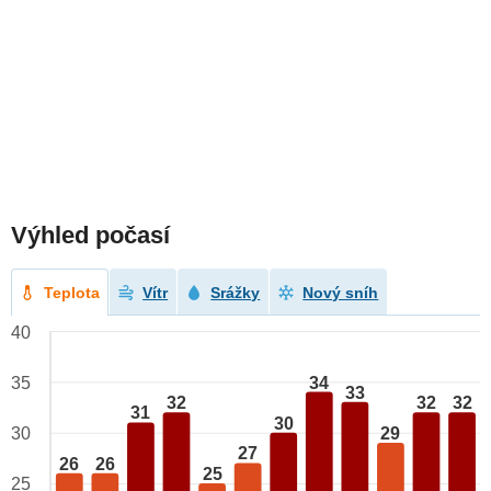
Výhled počasí
Teplota
Vítr
Srážky
Nový sníh
40
34
35
33
32
32
32
31
30
29
30
27
26
26
25
25