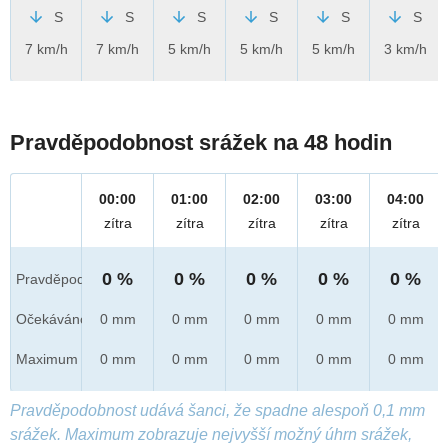
S
S
S
S
S
S
7 km/h
7 km/h
5 km/h
5 km/h
5 km/h
3 km/h
Pravděpodobnost srážek na 48 hodin
00:00
01:00
02:00
03:00
04:00
zítra
zítra
zítra
zítra
zítra
0 %
0 %
0 %
0 %
0 %
Pravděpod.
Očekáváno
0 mm
0 mm
0 mm
0 mm
0 mm
Maximum
0 mm
0 mm
0 mm
0 mm
0 mm
Pravděpodobnost udává šanci, že spadne alespoň 0,1 mm
srážek. Maximum zobrazuje nejvyšší možný úhrn srážek,