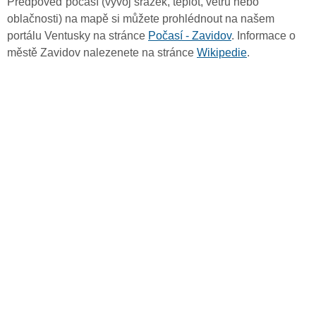
Předpověď počasí (vývoj srážek, teplot, větru nebo
oblačnosti) na mapě si můžete prohlédnout na našem
portálu Ventusky na stránce
Počasí - Zavidov
. Informace o
městě Zavidov nalezenete na stránce
Wikipedie
.