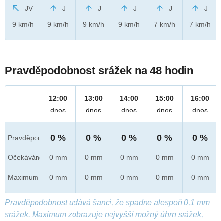
JV
J
J
J
J
J
9 km/h
9 km/h
9 km/h
9 km/h
7 km/h
7 km/h
Pravděpodobnost srážek na 48 hodin
12:00
13:00
14:00
15:00
16:00
dnes
dnes
dnes
dnes
dnes
0 %
0 %
0 %
0 %
0 %
Pravděpod.
Očekáváno
0 mm
0 mm
0 mm
0 mm
0 mm
Maximum
0 mm
0 mm
0 mm
0 mm
0 mm
Pravděpodobnost udává šanci, že spadne alespoň 0,1 mm
srážek. Maximum zobrazuje nejvyšší možný úhrn srážek,