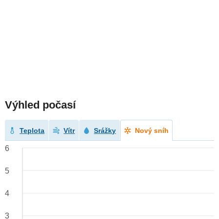
Výhled počasí
Teplota
Vítr
Srážky
Nový sníh
6
5
4
3