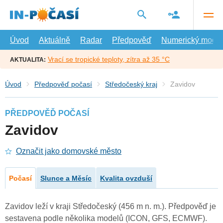
Přejít
na
hlavní
obsah
Úvod
Aktuálně
Radar
Předpověď
Numerický model
Vrací se tropické teploty, zítra až 35 °C
AKTUALITA:
Úvod
Předpověď počasí
Středočeský kraj
Zavidov
PŘEDPOVĚĎ POČASÍ
Zavidov
Označit jako domovské město
Počasí
Slunce a Měsíc
Kvalita ovzduší
Zavidov leží v kraji Středočeský (456 m n. m.). Předpověď je
sestavena podle několika modelů (ICON, GFS, ECMWF).