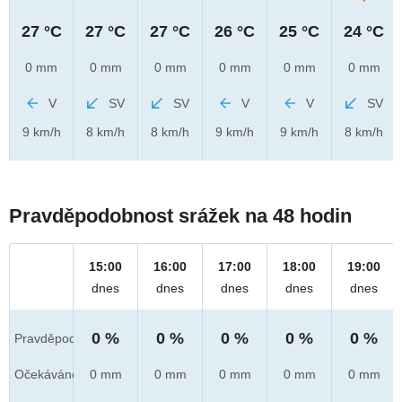
27 °C
27 °C
27 °C
26 °C
25 °C
24 °C
0 mm
0 mm
0 mm
0 mm
0 mm
0 mm
V
SV
SV
V
V
SV
9 km/h
8 km/h
8 km/h
9 km/h
9 km/h
8 km/h
Pravděpodobnost srážek na 48 hodin
15:00
16:00
17:00
18:00
19:00
dnes
dnes
dnes
dnes
dnes
0 %
0 %
0 %
0 %
0 %
Pravděpod.
Očekáváno
0 mm
0 mm
0 mm
0 mm
0 mm