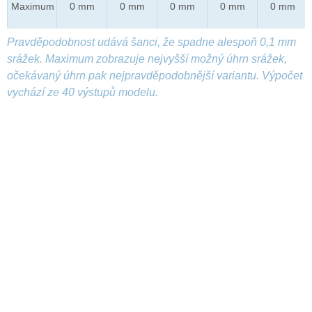
Maximum
0 mm
0 mm
0 mm
0 mm
0 mm
Pravděpodobnost udává šanci, že spadne alespoň 0,1 mm
srážek. Maximum zobrazuje nejvyšší možný úhrn srážek,
očekávaný úhrn pak nejpravděpodobnější variantu. Výpočet
vychází ze 40 výstupů modelu.