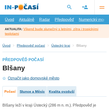
Přejít
na
hlavní
obsah
Úvod
Aktuálně
Radar
Předpověď
Numerický model
Víkend bude slunečný s letními, zítra i tropickými
AKTUALITA:
teplotami
Úvod
Předpověď počasí
Ústecký kraj
Blšany
PŘEDPOVĚĎ POČASÍ
Blšany
Označit jako domovské město
Počasí
Slunce a Měsíc
Kvalita ovzduší
Blšany leží v kraji Ústecký (286 m n. m.). Předpověď je