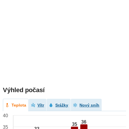
Výhled počasí
Teplota
Vítr
Srážky
Nový sníh
40
36
35
35
33