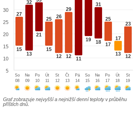
32
31
29
30
27
26
25
25
25
23
20
21
17
19
18
17
15
15
15
13
13
12
12
12
10
11
5
So
Ne
Po
Út
St
Čt
Pá
So
Ne
Po
Út
St
08
09
10
11
12
13
14
15
16
17
18
19
Graf zobrazuje nejvyšší a nejnižší denní teploty v průběhu
příštích dnů.