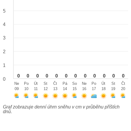
5
4
3
2
1
0
0
0
0
0
0
0
0
0
0
0
0
0
Ne
Po
Út
St
Čt
Pá
So
Ne
Po
Út
St
Čt
09
10
11
12
13
14
15
16
17
18
19
20
Graf zobrazuje denní úhrn sněhu v cm v průběhu příštích
dnů.