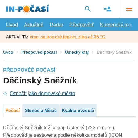
Přejít
na
hlavní
obsah
Úvod
Aktuálně
Radar
Předpověď
Numerický model
Vrací se tropické teploty, zítra až 35 °C
AKTUALITA:
Úvod
Předpověď počasí
Ústecký kraj
Děčínský Sněžník
PŘEDPOVĚĎ POČASÍ
Děčínský Sněžník
Označit jako domovské město
Počasí
Slunce a Měsíc
Kvalita ovzduší
Děčínský Sněžník leží v kraji Ústecký (723 m n. m.).
Předpověď je sestavena podle několika modelů (ICON,