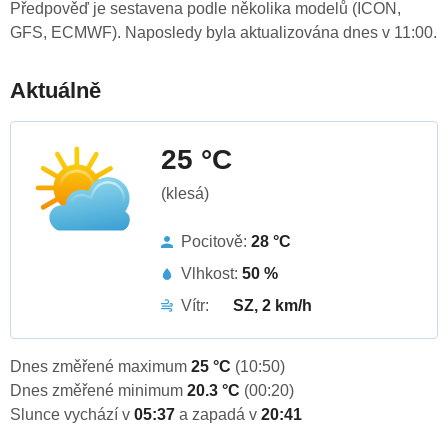
Předpověď je sestavena podle několika modelů (ICON,
GFS, ECMWF). Naposledy byla aktualizována dnes v 11:00.
Aktuálně
25 °C
(klesá)
Pocitově:
28 °C
Vlhkost:
50 %
Vítr:
SZ, 2 km/h
Dnes změřené maximum
25 °C
(10:50)
Dnes změřené minimum
20.3 °C
(00:20)
Slunce vychází v
05:37
a zapadá v
20:41