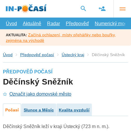
Přejít
na
hlavní
obsah
Úvod
Aktuálně
Radar
Předpověď
Numerický model
Začíná ochlazení, místy přeháňky nebo bouřky,
AKTUALITA:
zejména na východě
Úvod
Předpověď počasí
Ústecký kraj
Děčínský Sněžník
PŘEDPOVĚĎ POČASÍ
Děčínský Sněžník
Označit jako domovské město
Počasí
Slunce a Měsíc
Kvalita ovzduší
Děčínský Sněžník leží v kraji Ústecký (723 m n. m.).