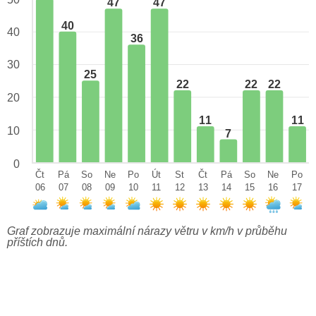
47
47
40
40
36
30
25
22
22
22
20
11
11
10
7
0
Čt
Pá
So
Ne
Po
Út
St
Čt
Pá
So
Ne
Po
06
07
08
09
10
11
12
13
14
15
16
17
Graf zobrazuje maximální nárazy větru v km/h v průběhu
příštích dnů.