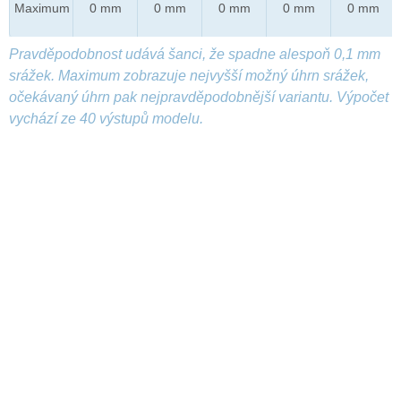
Maximum
0 mm
0 mm
0 mm
0 mm
0 mm
Pravděpodobnost udává šanci, že spadne alespoň 0,1 mm
srážek. Maximum zobrazuje nejvyšší možný úhrn srážek,
očekávaný úhrn pak nejpravděpodobnější variantu. Výpočet
vychází ze 40 výstupů modelu.