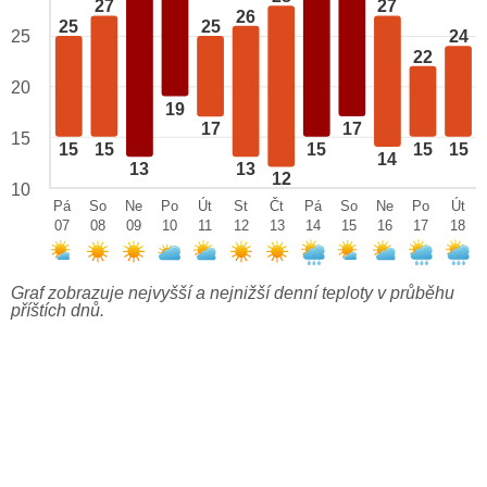
27
27
26
25
25
25
24
22
20
19
17
17
15
15
15
15
15
15
14
13
13
12
10
Pá
So
Ne
Po
Út
St
Čt
Pá
So
Ne
Po
Út
07
08
09
10
11
12
13
14
15
16
17
18
Graf zobrazuje nejvyšší a nejnižší denní teploty v průběhu
příštích dnů.