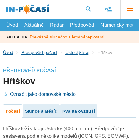
Přejít
na
hlavní
obsah
Úvod
Aktuálně
Radar
Předpověď
Numerický model
Převážně slunečno s letními teplotami
AKTUALITA:
Úvod
Předpověď počasí
Ústecký kraj
Hříškov
PŘEDPOVĚĎ POČASÍ
Hříškov
Označit jako domovské město
Počasí
Slunce a Měsíc
Kvalita ovzduší
Hříškov leží v kraji Ústecký (400 m n. m.). Předpověď je
sestavena podle několika modelů (ICON, GFS, ECMWF).