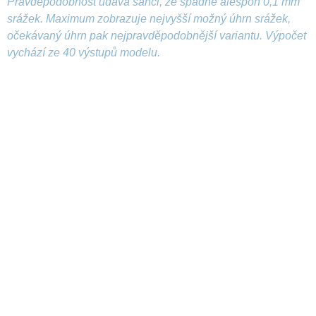
Pravděpodobnost udává šanci, že spadne alespoň 0,1 mm
srážek. Maximum zobrazuje nejvyšší možný úhrn srážek,
očekávaný úhrn pak nejpravděpodobnější variantu. Výpočet
vychází ze 40 výstupů modelu.