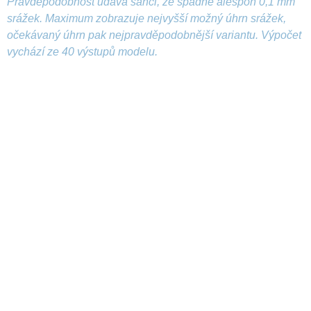
Pravděpodobnost udává šanci, že spadne alespoň 0,1 mm
srážek. Maximum zobrazuje nejvyšší možný úhrn srážek,
očekávaný úhrn pak nejpravděpodobnější variantu. Výpočet
vychází ze 40 výstupů modelu.