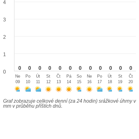
4
3
2
1
0
0
0
0
0
0
0
0
0
0
0
0
0
Ne
Po
Út
St
Čt
Pá
So
Ne
Po
Út
St
Čt
09
10
11
12
13
14
15
16
17
18
19
20
Graf zobrazuje celkové denní (za 24 hodin) srážkové úhrny v
mm v průběhu příštích dnů.