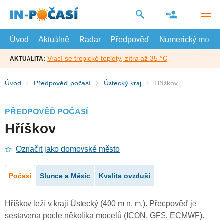
Přejít
na
hlavní
obsah
Úvod
Aktuálně
Radar
Předpověď
Numerický model
Vrací se tropické teploty, zítra až 35 °C
AKTUALITA:
Úvod
Předpověď počasí
Ústecký kraj
Hříškov
PŘEDPOVĚĎ POČASÍ
Hříškov
Označit jako domovské město
Počasí
Slunce a Měsíc
Kvalita ovzduší
Hříškov leží v kraji Ústecký (400 m n. m.). Předpověď je
sestavena podle několika modelů (ICON, GFS, ECMWF).