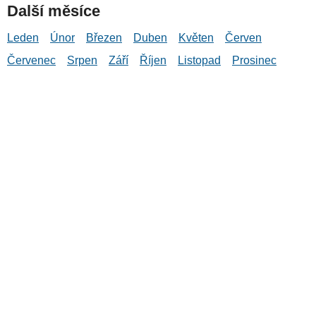
Další měsíce
Leden
Únor
Březen
Duben
Květen
Červen
Červenec
Srpen
Září
Říjen
Listopad
Prosinec