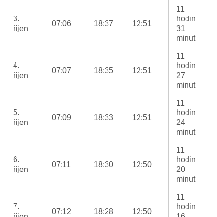
11
3.
hodin
07:06
18:37
12:51
říjen
31
minut
11
4.
hodin
07:07
18:35
12:51
říjen
27
minut
11
5.
hodin
07:09
18:33
12:51
říjen
24
minut
11
6.
hodin
07:11
18:30
12:50
říjen
20
minut
11
7.
hodin
07:12
18:28
12:50
říjen
16