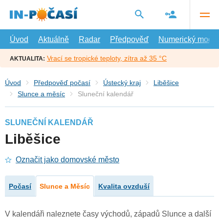
Přejít
na
hlavní
obsah
Úvod
Aktuálně
Radar
Předpověď
Numerický model
Vrací se tropické teploty, zítra až 35 °C
AKTUALITA:
Úvod
Předpověď počasí
Ústecký kraj
Liběšice
Slunce a měsíc
Sluneční kalendář
SLUNEČNÍ KALENDÁŘ
Liběšice
Označit jako domovské město
Počasí
Slunce a Měsíc
Kvalita ovzduší
V kalendáři naleznete časy východů, západů Slunce a další