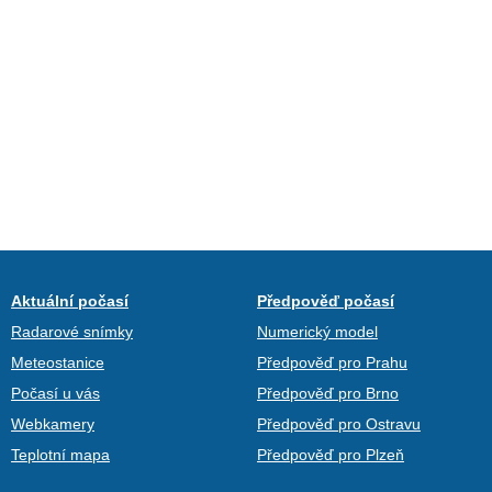
Aktuální počasí
Předpověď počasí
Radarové snímky
Numerický model
Meteostanice
Předpověď pro Prahu
Počasí u vás
Předpověď pro Brno
Webkamery
Předpověď pro Ostravu
Teplotní mapa
Předpověď pro Plzeň