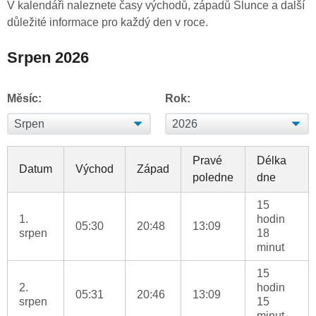
V kalendáři naleznete časy východů, západů Slunce a další
důležité informace pro každý den v roce.
Srpen 2026
Měsíc:
Rok:
Pravé
Délka
Datum
Východ
Západ
poledne
dne
15
1.
hodin
05:30
20:48
13:09
srpen
18
minut
15
2.
hodin
05:31
20:46
13:09
srpen
15
minut