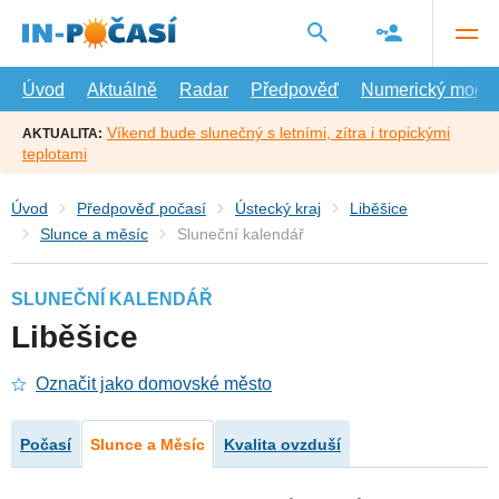
Přejít
na
hlavní
obsah
Úvod
Aktuálně
Radar
Předpověď
Numerický model
Víkend bude slunečný s letními, zítra i tropickými
AKTUALITA:
teplotami
Úvod
Předpověď počasí
Ústecký kraj
Liběšice
Slunce a měsíc
Sluneční kalendář
SLUNEČNÍ KALENDÁŘ
Liběšice
Označit jako domovské město
Počasí
Slunce a Měsíc
Kvalita ovzduší