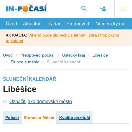
Přejít
na
hlavní
obsah
Úvod
Aktuálně
Radar
Předpověď
Numerický model
Víkend bude slunečný s letními, zítra i tropickými
AKTUALITA:
teplotami
Úvod
Předpověď počasí
Ústecký kraj
Liběšice
Slunce a měsíc
Sluneční kalendář
SLUNEČNÍ KALENDÁŘ
Liběšice
Označit jako domovské město
Počasí
Slunce a Měsíc
Kvalita ovzduší