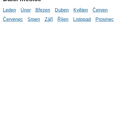
Leden
Únor
Březen
Duben
Květen
Červen
Červenec
Srpen
Září
Říjen
Listopad
Prosinec