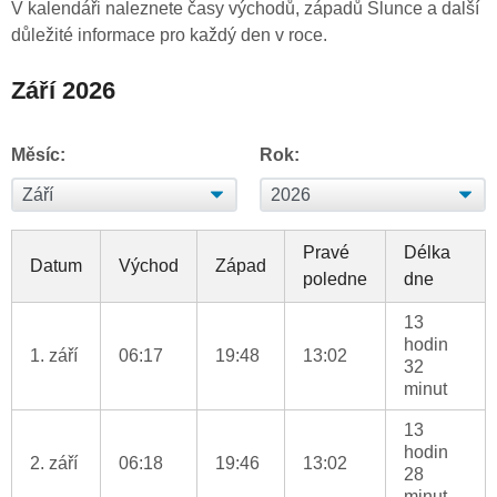
V kalendáři naleznete časy východů, západů Slunce a další
důležité informace pro každý den v roce.
Září 2026
Měsíc:
Rok:
Pravé
Délka
Datum
Východ
Západ
poledne
dne
13
hodin
1. září
06:17
19:48
13:02
32
minut
13
hodin
2. září
06:18
19:46
13:02
28
minut