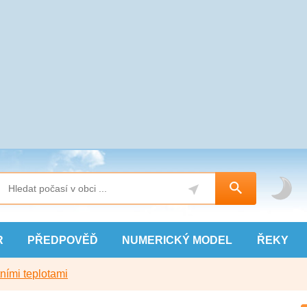
R
PŘEDPOVĚĎ
NUMERICKÝ
MODEL
ŘEKY
ními teplotami