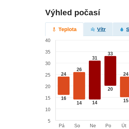
Výhled počasí
Teplota
Vítr
40
35
33
31
30
26
24
24
25
20
20
15
16
15
14
14
10
5
Pá
So
Ne
Po
Út