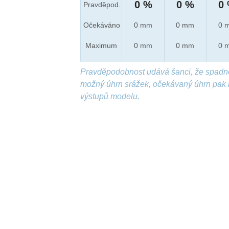
0 %
0 %
0
Pravděpod.
Očekáváno
0 mm
0 mm
0 
Maximum
0 mm
0 mm
0 
Pravděpodobnost udává šanci, že spadn
možný úhrn srážek, očekávaný úhrn pak 
výstupů modelu.