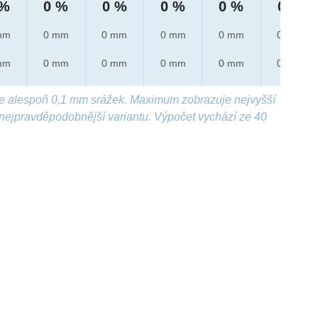
 %
0 %
0 %
0 %
0 %
0 %
mm
0 mm
0 mm
0 mm
0 mm
0 mm
mm
0 mm
0 mm
0 mm
0 mm
0 mm
e alespoň 0,1 mm srážek. Maximum zobrazuje nejvyšší
nejpravděpodobnější variantu. Výpočet vychází ze 40