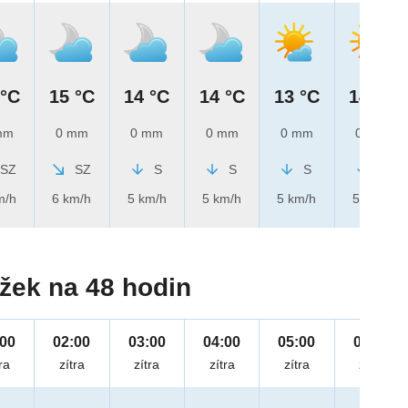
 °C
15 °C
14 °C
14 °C
13 °C
14 °C
mm
0 mm
0 mm
0 mm
0 mm
0 mm
SZ
SZ
S
S
S
S
m/h
6 km/h
5 km/h
5 km/h
5 km/h
5 km/h
žek na 48 hodin
:00
02:00
03:00
04:00
05:00
06:00
ra
zítra
zítra
zítra
zítra
zítra