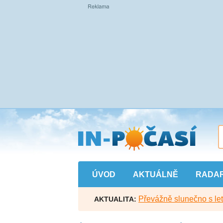
Přejít
na
hlavní
obsah
ÚVOD
AKTUÁLNĚ
RADA
Převážně slunečno s let
AKTUALITA: