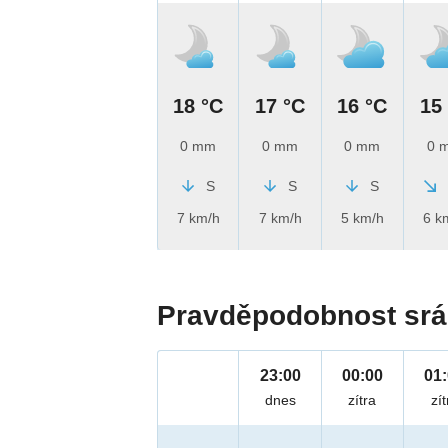
18 °C
17 °C
16 °C
15
0 mm
0 mm
0 mm
0 
S
S
S
7 km/h
7 km/h
5 km/h
6 k
Pravděpodobnost srá
23:00
00:00
01
dnes
zítra
zít