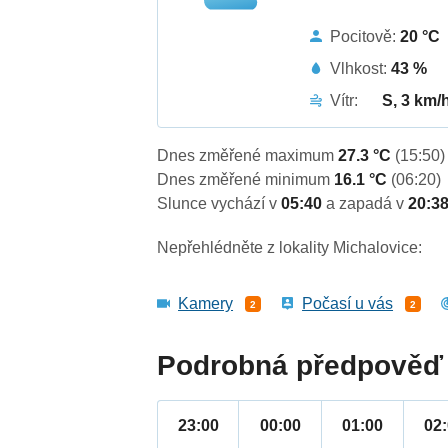
Pocitově:
20 °C
Vlhkost:
43 %
Vítr:
S, 3 km/
Dnes změřené maximum
27.3 °C
(15:50)
Dnes změřené minimum
16.1 °C
(06:20)
Slunce vychází v
05:40
a zapadá v
20:3
Nepřehlédněte z lokality Michalovice:
Kamery
Počasí u vás
2
2
Podrobná předpověď 
23:00
00:00
01:00
02