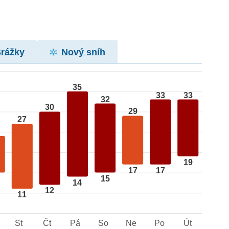
Srážky
Nový sníh
35
33
33
32
30
29
27
19
17
17
15
14
12
11
St
Čt
Pá
So
Ne
Po
Út