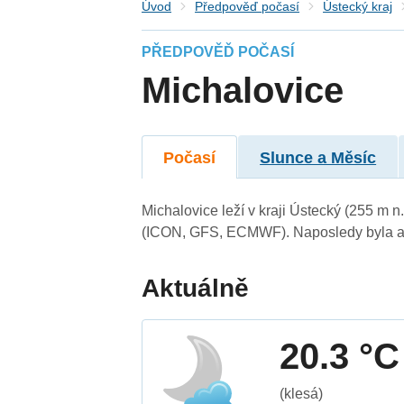
Úvod
Předpověď počasí
Ústecký kraj
PŘEDPOVĚĎ POČASÍ
Michalovice
Počasí
Slunce a Měsíc
Michalovice leží v kraji Ústecký (255 m 
(ICON, GFS, ECMWF). Naposledy byla ak
Aktuálně
20.3 °C
(klesá)