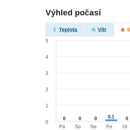
Výhled počasí
Teplota
Vítr
5
4
3
2
1
0.1
0
0
0
0
0
Pá
So
Ne
Po
Út