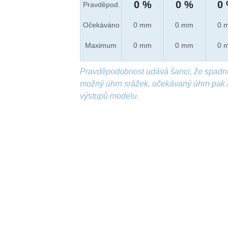
0 %
0 %
0
Pravděpod.
Očekáváno
0 mm
0 mm
0 
Maximum
0 mm
0 mm
0 
Pravděpodobnost udává šanci, že spadn
možný úhrn srážek, očekávaný úhrn pak 
výstupů modelu.