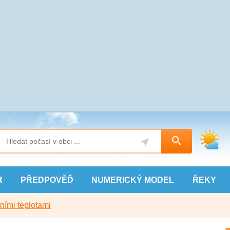
R
PŘEDPOVĚĎ
NUMERICKÝ
MODEL
ŘEKY
ními teplotami