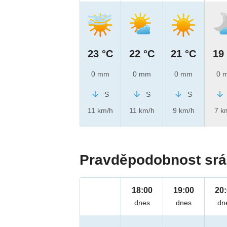
23 °C
22 °C
21 °C
19
0 mm
0 mm
0 mm
0 
S
S
S
11 km/h
11 km/h
9 km/h
7 k
Pravděpodobnost srá
18:00
19:00
20
dnes
dnes
dn