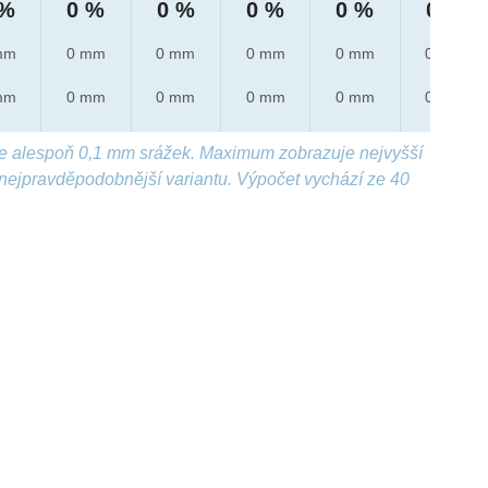
 %
0 %
0 %
0 %
0 %
0 %
mm
0 mm
0 mm
0 mm
0 mm
0 mm
mm
0 mm
0 mm
0 mm
0 mm
0 mm
e alespoň 0,1 mm srážek. Maximum zobrazuje nejvyšší
nejpravděpodobnější variantu. Výpočet vychází ze 40