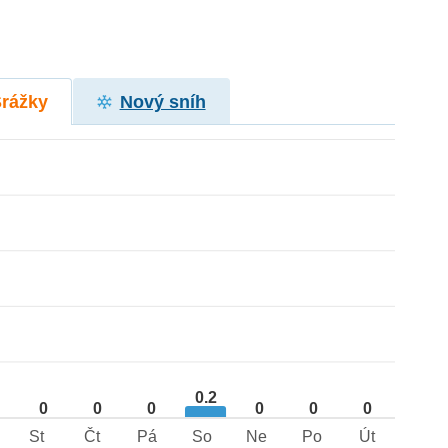
Srážky
Nový sníh
0.2
0
0
0
0
0
0
St
Čt
Pá
So
Ne
Po
Út