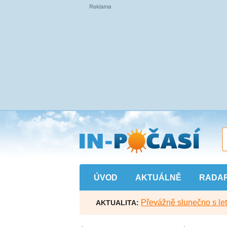
Přejít
na
hlavní
obsah
ÚVOD
AKTUÁLNĚ
RADA
Převážně slunečno s let
AKTUALITA: