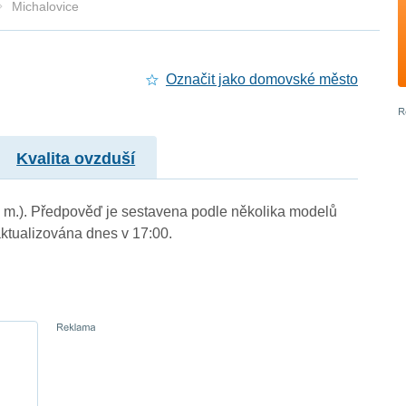
Michalovice
Označit jako domovské město
Kvalita ovzduší
n. m.). Předpověď je sestavena podle několika modelů
tualizována dnes v 17:00.