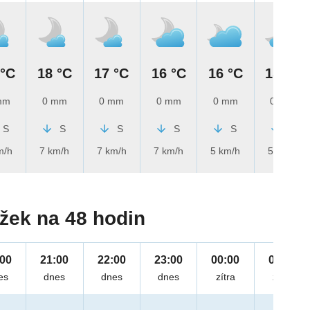
 °C
18 °C
17 °C
16 °C
16 °C
15 °C
mm
0 mm
0 mm
0 mm
0 mm
0 mm
S
S
S
S
S
S
m/h
7 km/h
7 km/h
7 km/h
5 km/h
5 km/h
žek na 48 hodin
:00
21:00
22:00
23:00
00:00
01:00
es
dnes
dnes
dnes
zítra
zítra