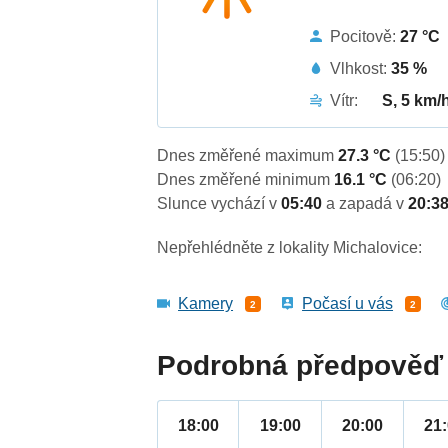
Pocitově:
27 °C
Vlhkost:
35 %
Vítr:
S, 5 km/
Dnes změřené maximum
27.3 °C
(15:50)
Dnes změřené minimum
16.1 °C
(06:20)
Slunce vychází v
05:40
a zapadá v
20:3
Nepřehlédněte z lokality Michalovice:
Kamery
Počasí u vás
2
2
Podrobná předpověď 
18:00
19:00
20:00
21