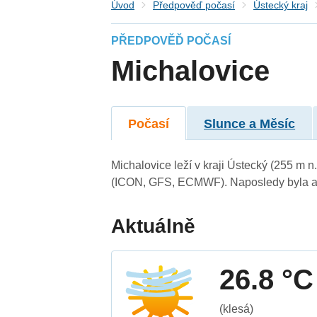
Úvod
Předpověď počasí
Ústecký kraj
PŘEDPOVĚĎ POČASÍ
Michalovice
Počasí
Slunce a Měsíc
Michalovice leží v kraji Ústecký (255 m 
(ICON, GFS, ECMWF). Naposledy byla ak
Aktuálně
26.8 °C
(klesá)