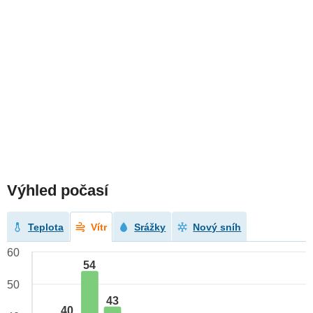
Výhled počasí
Teplota
Vítr
Srážky
Nový sníh
60
54
50
43
40