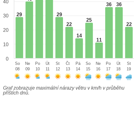
40
36
36
29
29
30
25
22
22
20
14
11
10
0
So
Ne
Po
Út
St
Čt
Pá
So
Ne
Po
Út
St
08
09
10
11
12
13
14
15
16
17
18
19
Graf zobrazuje maximální nárazy větru v km/h v průběhu
příštích dnů.