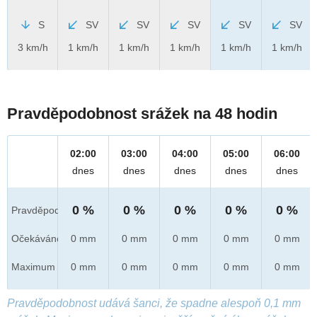
S
SV
SV
SV
SV
SV
3 km/h
1 km/h
1 km/h
1 km/h
1 km/h
1 km/h
Pravděpodobnost srážek na 48 hodin
02:00
03:00
04:00
05:00
06:00
dnes
dnes
dnes
dnes
dnes
0 %
0 %
0 %
0 %
0 %
Pravděpod.
Očekáváno
0 mm
0 mm
0 mm
0 mm
0 mm
Maximum
0 mm
0 mm
0 mm
0 mm
0 mm
Pravděpodobnost udává šanci, že spadne alespoň 0,1 mm