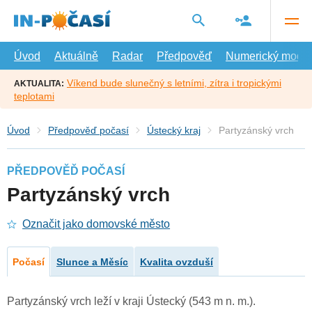
Přejít
na
hlavní
obsah
Úvod
Aktuálně
Radar
Předpověď
Numerický model
Víkend bude slunečný s letními, zítra i tropickými
AKTUALITA:
teplotami
Úvod
Předpověď počasí
Ústecký kraj
Partyzánský vrch
PŘEDPOVĚĎ POČASÍ
Partyzánský vrch
Označit jako domovské město
Počasí
Slunce a Měsíc
Kvalita ovzduší
Partyzánský vrch leží v kraji Ústecký (543 m n. m.).