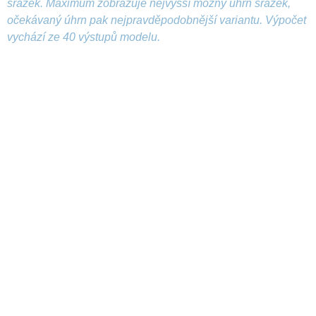
srážek. Maximum zobrazuje nejvyšší možný úhrn srážek,
očekávaný úhrn pak nejpravděpodobnější variantu. Výpočet
vychází ze 40 výstupů modelu.