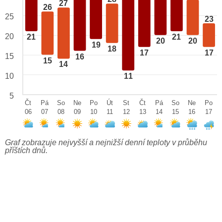
27
26
25
23
20
21
21
20
20
19
18
17
17
15
16
15
14
10
11
5
Čt
Pá
So
Ne
Po
Út
St
Čt
Pá
So
Ne
Po
06
07
08
09
10
11
12
13
14
15
16
17
Graf zobrazuje nejvyšší a nejnižší denní teploty v průběhu
příštích dnů.