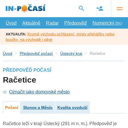
Přejít
na
hlavní
obsah
Úvod
Aktuálně
Radar
Předpověď
Numerický model
Kromě východu ochlazení, místy přeháňky nebo
AKTUALITA:
bouřky, na východě i silné
Úvod
Předpověď počasí
Ústecký kraj
Račetice
PŘEDPOVĚĎ POČASÍ
Račetice
Označit jako domovské město
Počasí
Slunce a Měsíc
Kvalita ovzduší
Račetice leží v kraji Ústecký (291 m n. m.). Předpověď je