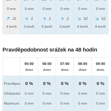
0 mm
0 mm
0 mm
0 mm
0 mm
0 mm
JZ
Z
Z
Z
SZ
SZ
4 km/h
3 km/h
5 km/h
3 km/h
6 km/h
8 km/h
Pravděpodobnost srážek na 48 hodin
05:00
06:00
07:00
08:00
09:00
dnes
dnes
dnes
dnes
dnes
0 %
0 %
0 %
0 %
0 %
Pravděpod.
Očekáváno
0 mm
0 mm
0 mm
0 mm
0 mm
Maximum
0 mm
0 mm
0 mm
0 mm
0 mm