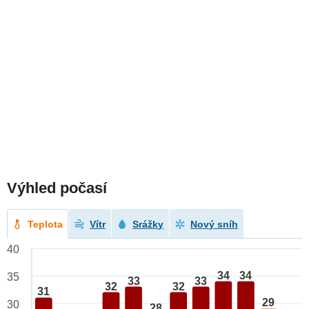
Výhled počasí
Teplota
Vítr
Srážky
Nový sníh
40
34
34
35
33
33
32
32
31
29
30
28