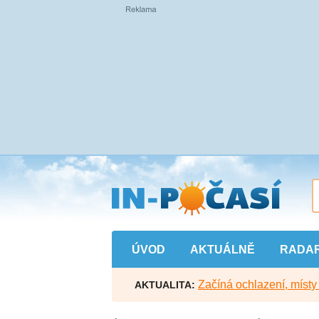
Přejít
na
hlavní
obsah
ÚVOD
AKTUÁLNĚ
RADA
Začíná ochlazení, míst
AKTUALITA: