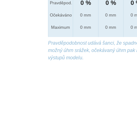
0 %
0 %
0
Pravděpod.
Očekáváno
0 mm
0 mm
0 
Maximum
0 mm
0 mm
0 
Pravděpodobnost udává šanci, že spadn
možný úhrn srážek, očekávaný úhrn pak 
výstupů modelu.