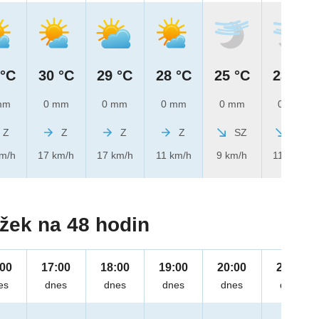
 °C
30 °C
29 °C
28 °C
25 °C
23 °C
mm
0 mm
0 mm
0 mm
0 mm
0 mm
Z
Z
Z
Z
SZ
SZ
km/h
17 km/h
17 km/h
11 km/h
9 km/h
11 km/h
žek na 48 hodin
:00
17:00
18:00
19:00
20:00
21:00
es
dnes
dnes
dnes
dnes
dnes