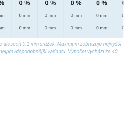
 %
0 %
0 %
0 %
0 %
0 %
mm
0 mm
0 mm
0 mm
0 mm
0 mm
mm
0 mm
0 mm
0 mm
0 mm
0 mm
e alespoň 0,1 mm srážek. Maximum zobrazuje nejvyšší
nejpravděpodobnější variantu. Výpočet vychází ze 40