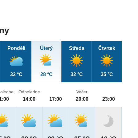
dny
Pondělí
Úterý
Středa
Čtvrtek
32 °C
28 °C
32 °C
35 °C
oledne
Odpoledne
Večer
1:00
14:00
17:00
20:00
23:00