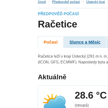
Úvod
Předpověď počasí
Ústecký kraj
PŘEDPOVĚĎ POČASÍ
Račetice
Počasí
Slunce a Měsíc
Račetice leží v kraji Ústecký (291 m n. 
(ICON, GFS, ECMWF). Naposledy byla ak
Aktuálně
28.6 °C
(stoupá)