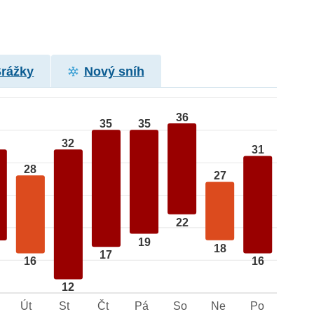
Srážky
Nový sníh
36
35
35
32
31
28
27
22
19
18
17
16
16
12
Út
St
Čt
Pá
So
Ne
Po