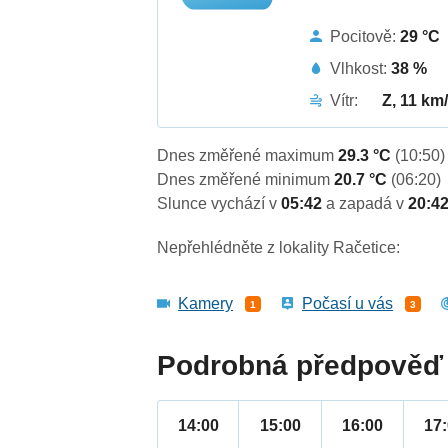
Pocitově:
29 °C
Vlhkost:
38 %
Vítr:
Z, 11 km
Dnes změřené maximum
29.3 °C
(10:50)
Dnes změřené minimum
20.7 °C
(06:20)
Slunce vychází v
05:42
a zapadá v
20:4
Nepřehlédněte z lokality Račetice:
Kamery
Počasí u vás
1
3
Podrobná předpověď 
14:00
15:00
16:00
17