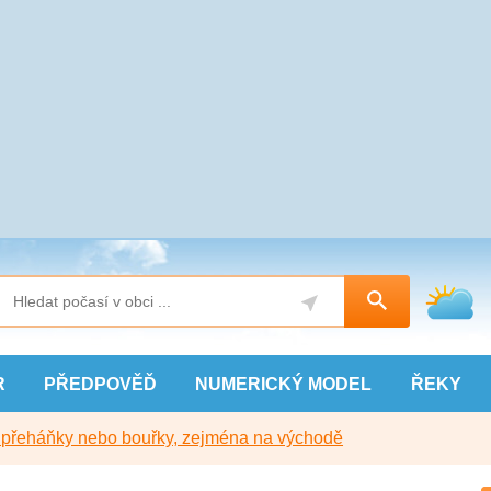
R
PŘEDPOVĚĎ
NUMERICKÝ
MODEL
ŘEKY
y přeháňky nebo bouřky, zejména na východě