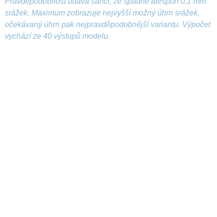
Pravděpodobnost udává šanci, že spadne alespoň 0,1 mm
srážek. Maximum zobrazuje nejvyšší možný úhrn srážek,
očekávaný úhrn pak nejpravděpodobnější variantu. Výpočet
vychází ze 40 výstupů modelu.