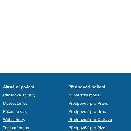
Aktuální počasí
Předpověď počasí
Radarové snímky
Numerický model
Meteostanice
Předpověď pro Prahu
Počasí u vás
Předpověď pro Brno
Webkamery
Předpověď pro Ostravu
Teplotní mapa
Předpověď pro Plzeň