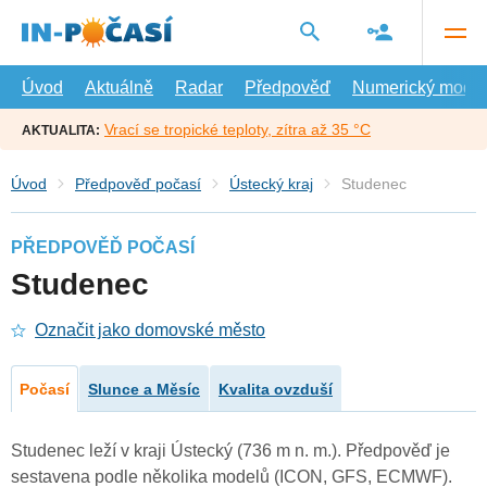
Přejít
na
hlavní
obsah
Úvod
Aktuálně
Radar
Předpověď
Numerický model
Vrací se tropické teploty, zítra až 35 °C
AKTUALITA:
Úvod
Předpověď počasí
Ústecký kraj
Studenec
PŘEDPOVĚĎ POČASÍ
Studenec
Označit jako domovské město
Počasí
Slunce a Měsíc
Kvalita ovzduší
Studenec leží v kraji Ústecký (736 m n. m.). Předpověď je
sestavena podle několika modelů (ICON, GFS, ECMWF).