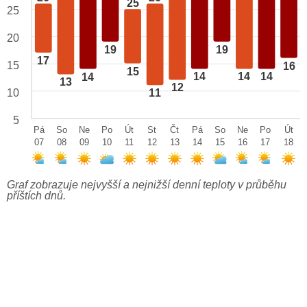
25
25
20
19
19
17
15
16
15
14
14
14
14
13
12
10
11
5
Pá
So
Ne
Po
Út
St
Čt
Pá
So
Ne
Po
Út
07
08
09
10
11
12
13
14
15
16
17
18
Graf zobrazuje nejvyšší a nejnižší denní teploty v průběhu
příštích dnů.