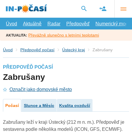
Přejít
na
hlavní
obsah
Úvod
Aktuálně
Radar
Předpověď
Numerický model
Převážně slunečno s letními teplotami
AKTUALITA:
Úvod
Předpověď počasí
Ústecký kraj
Zabrušany
PŘEDPOVĚĎ POČASÍ
Zabrušany
Označit jako domovské město
Počasí
Slunce a Měsíc
Kvalita ovzduší
Zabrušany leží v kraji Ústecký (212 m n. m.). Předpověď je
sestavena podle několika modelů (ICON, GFS, ECMWF).