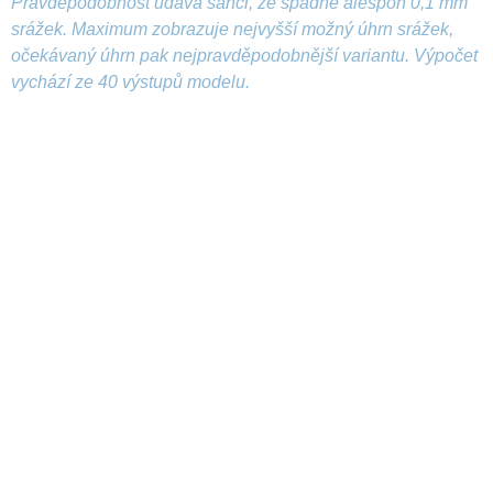
Pravděpodobnost udává šanci, že spadne alespoň 0,1 mm
srážek. Maximum zobrazuje nejvyšší možný úhrn srážek,
očekávaný úhrn pak nejpravděpodobnější variantu. Výpočet
vychází ze 40 výstupů modelu.