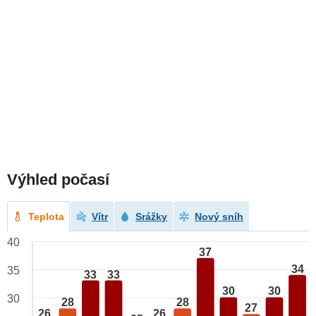
Výhled počasí
Teplota
Vítr
Srážky
Nový sníh
40
37
34
35
33
33
30
30
30
28
28
27
26
26