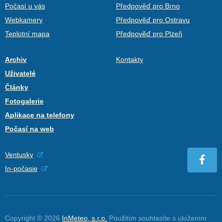
Počasí u vás
Předpověď pro Brno
Webkamery
Předpověď pro Ostravu
Teplotní mapa
Předpověď pro Plzeň
Archiv
Kontakty
Uživatelé
Články
Fotogalerie
Aplikace na telefony
Počasí na web
Ventusky
In-počasie
Copyright © 2026
InMeteo, s.r.o.
Použitím souhlasíte s uložením