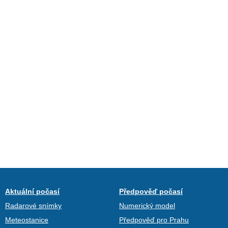
Aktuální počasí
Předpověď počasí
Radarové snímky
Numerický model
Meteostanice
Předpověď pro Prahu