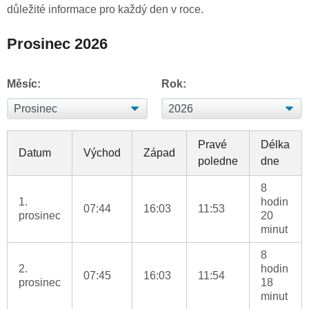
důležité informace pro každý den v roce.
Prosinec 2026
Měsíc:
Rok:
Pravé
Délka
Datum
Východ
Západ
poledne
dne
8
1.
hodin
07:44
16:03
11:53
prosinec
20
minut
8
2.
hodin
07:45
16:03
11:54
prosinec
18
minut