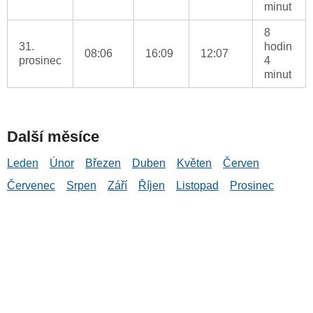
minut
8
31.
hodin
08:06
16:09
12:07
prosinec
4
minut
Další měsíce
Leden
Únor
Březen
Duben
Květen
Červen
Červenec
Srpen
Září
Říjen
Listopad
Prosinec