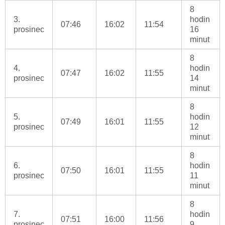
8
3.
hodin
07:46
16:02
11:54
prosinec
16
minut
8
4.
hodin
07:47
16:02
11:55
prosinec
14
minut
8
5.
hodin
07:49
16:01
11:55
prosinec
12
minut
8
6.
hodin
07:50
16:01
11:55
prosinec
11
minut
8
7.
hodin
07:51
16:00
11:56
prosinec
9