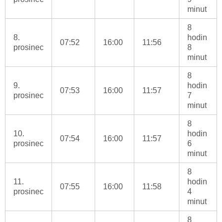
minut
8
8.
hodin
07:52
16:00
11:56
prosinec
8
minut
8
9.
hodin
07:53
16:00
11:57
prosinec
7
minut
8
10.
hodin
07:54
16:00
11:57
prosinec
6
minut
8
11.
hodin
07:55
16:00
11:58
prosinec
4
minut
8