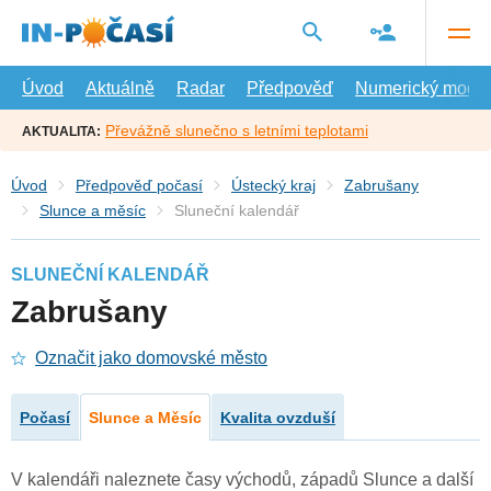
Přejít
na
hlavní
obsah
Úvod
Aktuálně
Radar
Předpověď
Numerický model
Převážně slunečno s letními teplotami
AKTUALITA:
Úvod
Předpověď počasí
Ústecký kraj
Zabrušany
Slunce a měsíc
Sluneční kalendář
SLUNEČNÍ KALENDÁŘ
Zabrušany
Označit jako domovské město
Počasí
Slunce a Měsíc
Kvalita ovzduší
V kalendáři naleznete časy východů, západů Slunce a další