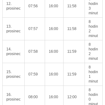
12.
hodin
07:56
16:00
11:58
prosinec
3
minut
8
13.
hodin
07:57
16:00
11:58
prosinec
2
minut
8
14.
hodin
07:58
16:00
11:59
prosinec
2
minut
8
15.
hodin
07:59
16:00
11:59
prosinec
1
minut
8
16.
hodin
08:00
16:00
12:00
prosinec
0
minut