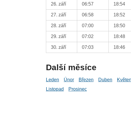
26. září
06:57
18:54
27. září
06:58
18:52
28. září
07:00
18:50
29. září
07:02
18:48
30. září
07:03
18:46
Další měsíce
Leden
Únor
Březen
Duben
Květe
Listopad
Prosinec