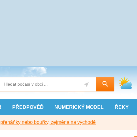
R
PŘEDPOVĚĎ
NUMERICKÝ
MODEL
ŘEKY
y přeháňky nebo bouřky, zejména na východě