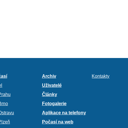
así
Archiv
Kontakty
l
Uživatelé
Prahu
Články
Brno
Fotogalerie
Ostravu
Aplikace na telefony
Plzeň
Počasí na web