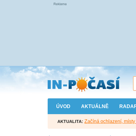
Přejít
na
hlavní
obsah
ÚVOD
AKTUÁLNĚ
RADA
Začíná ochlazení, míst
AKTUALITA: