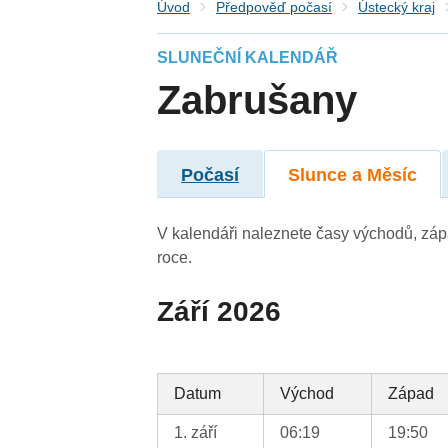
Úvod
Předpověď počasí
Ústecký kraj
SLUNEČNÍ KALENDÁŘ
Zabrušany
Počasí
Slunce a Měsíc
V kalendáři naleznete časy východů, záp
roce.
Září 2026
Datum
Východ
Západ
1. září
06:19
19:50