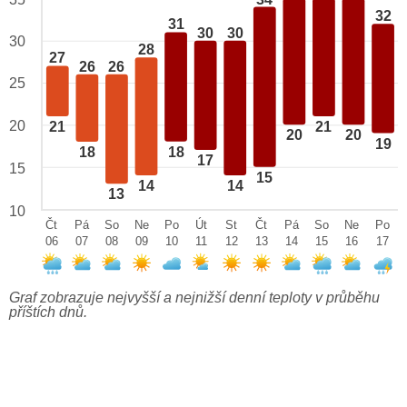
32
31
30
30
30
28
27
26
26
25
20
21
21
20
20
19
18
18
17
15
15
14
14
13
10
Čt
Pá
So
Ne
Po
Út
St
Čt
Pá
So
Ne
Po
06
07
08
09
10
11
12
13
14
15
16
17
Graf zobrazuje nejvyšší a nejnižší denní teploty v průběhu
příštích dnů.