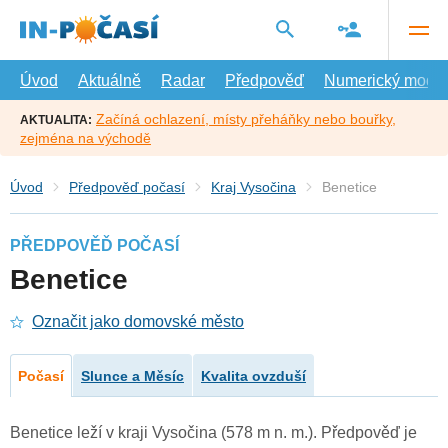
Přejít
na
hlavní
obsah
Úvod
Aktuálně
Radar
Předpověď
Numerický model
Začíná ochlazení, místy přeháňky nebo bouřky,
AKTUALITA:
zejména na východě
Úvod
Předpověď počasí
Kraj Vysočina
Benetice
PŘEDPOVĚĎ POČASÍ
Benetice
Označit jako domovské město
Počasí
Slunce a Měsíc
Kvalita ovzduší
Benetice leží v kraji Vysočina (578 m n. m.). Předpověď je