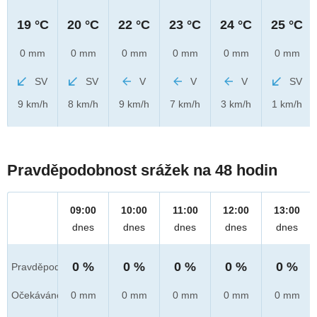
19 °C
20 °C
22 °C
23 °C
24 °C
25 °C
0 mm
0 mm
0 mm
0 mm
0 mm
0 mm
SV
SV
V
V
V
SV
9 km/h
8 km/h
9 km/h
7 km/h
3 km/h
1 km/h
Pravděpodobnost srážek na 48 hodin
09:00
10:00
11:00
12:00
13:00
dnes
dnes
dnes
dnes
dnes
0 %
0 %
0 %
0 %
0 %
Pravděpod.
Očekáváno
0 mm
0 mm
0 mm
0 mm
0 mm