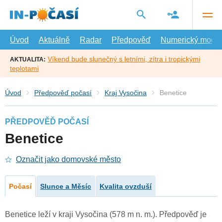
Přejít
na
hlavní
obsah
Úvod
Aktuálně
Radar
Předpověď
Numerický model
Víkend bude slunečný s letními, zítra i tropickými
AKTUALITA:
teplotami
Úvod
Předpověď počasí
Kraj Vysočina
Benetice
PŘEDPOVĚĎ POČASÍ
Benetice
Označit jako domovské město
Počasí
Slunce a Měsíc
Kvalita ovzduší
Benetice leží v kraji Vysočina (578 m n. m.). Předpověď je