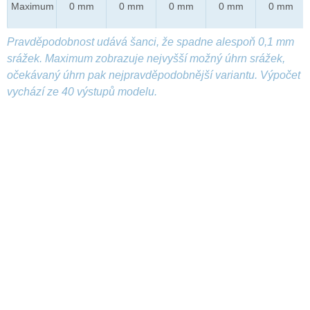
Maximum
0 mm
0 mm
0 mm
0 mm
0 mm
Pravděpodobnost udává šanci, že spadne alespoň 0,1 mm
srážek. Maximum zobrazuje nejvyšší možný úhrn srážek,
očekávaný úhrn pak nejpravděpodobnější variantu. Výpočet
vychází ze 40 výstupů modelu.