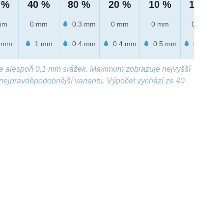
 %
40 %
80 %
20 %
10 %
10 %
mm
0 mm
0.3 mm
0 mm
0 mm
0 mm
 mm
1 mm
0.4 mm
0.4 mm
0.5 mm
0.5 mm
e alespoň 0,1 mm srážek. Maximum zobrazuje nejvyšší
nejpravděpodobnější variantu. Výpočet vychází ze 40