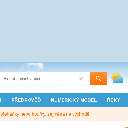
R
PŘEDPOVĚĎ
NUMERICKÝ
MODEL
ŘEKY
y přeháňky nebo bouřky, zejména na východě