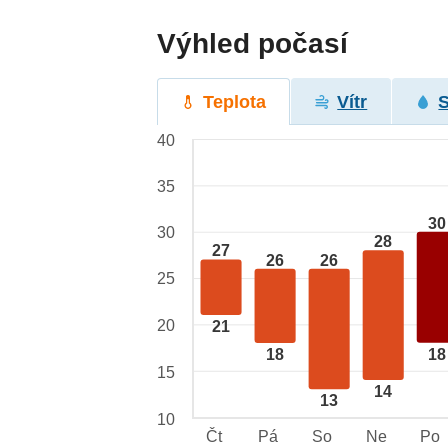
Výhled počasí
Teplota
Vítr
40
35
30
30
28
27
26
26
25
20
21
18
18
15
14
13
10
Čt
Pá
So
Ne
Po