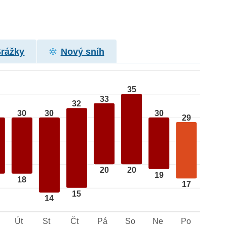
Srážky
Nový sníh
35
33
32
30
30
30
29
20
20
19
18
17
15
14
Út
St
Čt
Pá
So
Ne
Po