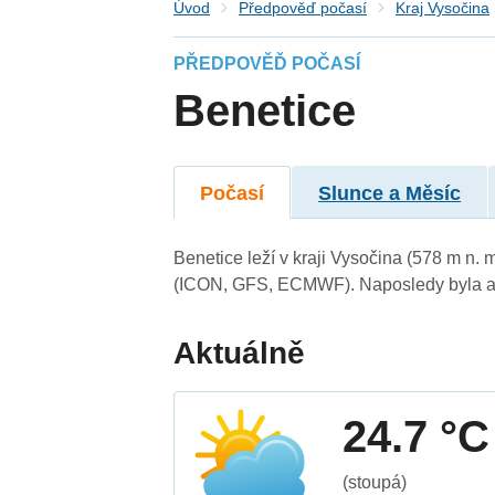
Úvod
Předpověď počasí
Kraj Vysočina
PŘEDPOVĚĎ POČASÍ
Benetice
Počasí
Slunce a Měsíc
Benetice leží v kraji Vysočina (578 m n.
(ICON, GFS, ECMWF). Naposledy byla ak
Aktuálně
24.7 °C
(stoupá)