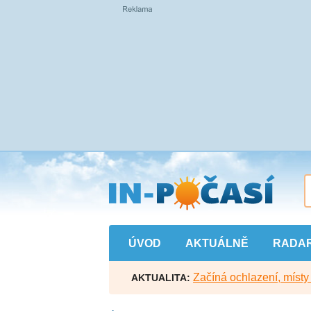
Přejít
na
hlavní
obsah
ÚVOD
AKTUÁLNĚ
RADA
Začíná ochlazení, míst
AKTUALITA: