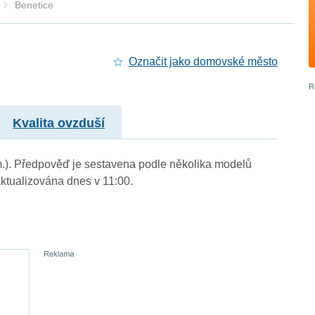
Benetice
Označit jako domovské město
Kvalita ovzduší
 m.). Předpověď je sestavena podle několika modelů
tualizována dnes v 11:00.