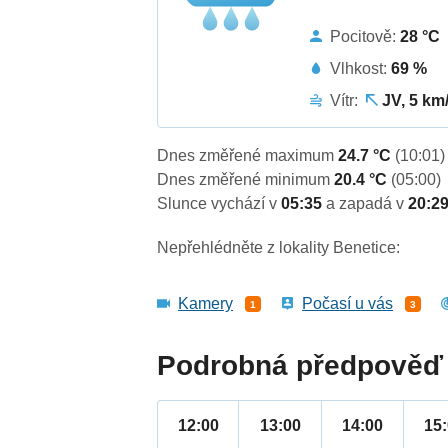
Pocitově:
28 °C
Vlhkost:
69 %
Vítr:
JV, 5 km
Dnes změřené maximum
24.7 °C
(10:01)
Dnes změřené minimum
20.4 °C
(05:00)
Slunce vychází v
05:35
a zapadá v
20:2
Nepřehlédněte z lokality Benetice:
Kamery
Počasí u vás
1
3
Podrobná předpověď 
12:00
13:00
14:00
15