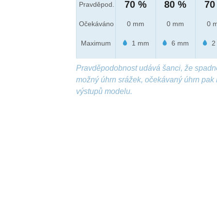
70 %
80 %
70
Pravděpod.
Očekáváno
0 mm
0 mm
0 
Maximum
1 mm
6 mm
2
Pravděpodobnost udává šanci, že spadn
možný úhrn srážek, očekávaný úhrn pak 
výstupů modelu.