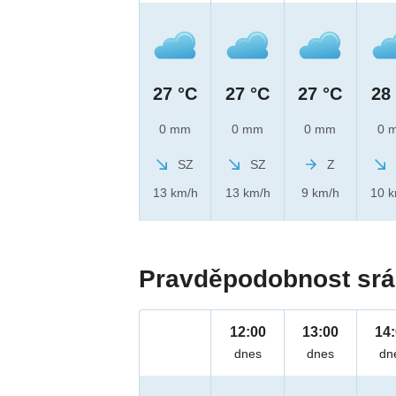
27 °C
27 °C
27 °C
28
0 mm
0 mm
0 mm
0 
SZ
SZ
Z
13 km/h
13 km/h
9 km/h
10 
Pravděpodobnost srá
12:00
13:00
14
dnes
dnes
dn