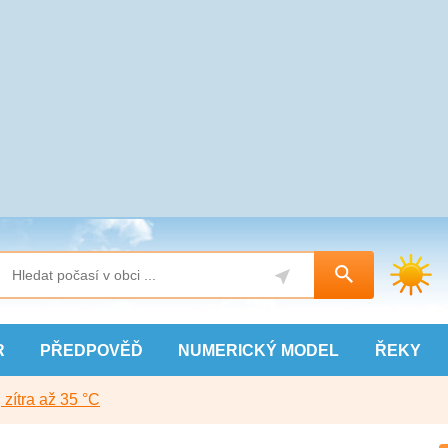
R
PŘEDPOVĚĎ
NUMERICKÝ
MODEL
ŘEKY
, zítra až 35 °C