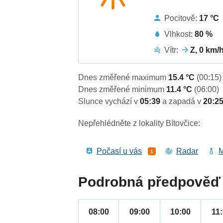
Pocitově:
17 °C
Vlhkost:
80 %
Vítr:
Z, 0 km/
Dnes změřené maximum
15.4 °C
(00:15)
Dnes změřené minimum
11.4 °C
(06:00)
Slunce vychází v
05:39
a zapadá v
20:2
Nepřehlédněte z lokality Bítovčice:
Počasí u vás
Radar
M
1
Podrobná předpověď 
08:00
09:00
10:00
11