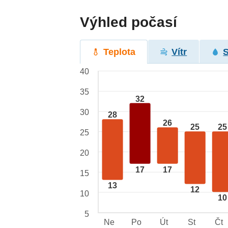
Výhled počasí
Teplota
Vítr
40
35
32
30
28
26
25
25
25
20
17
17
15
13
12
10
10
5
Ne
Po
Út
St
Čt