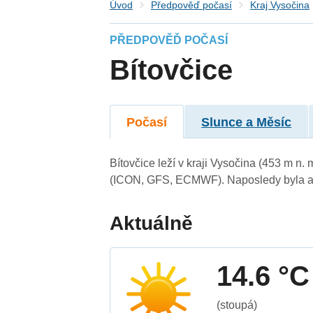
Úvod
Předpověď počasí
Kraj Vysočina
PŘEDPOVĚĎ POČASÍ
Bítovčice
Počasí
Slunce a Měsíc
Bítovčice leží v kraji Vysočina (453 m n
(ICON, GFS, ECMWF). Naposledy byla ak
Aktuálně
14.6 °C
(stoupá)