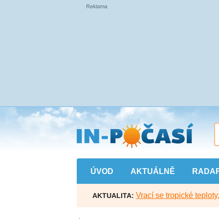
Přejít
na
hlavní
obsah
ÚVOD
AKTUÁLNĚ
RADA
Vrací se tropické teploty
AKTUALITA: