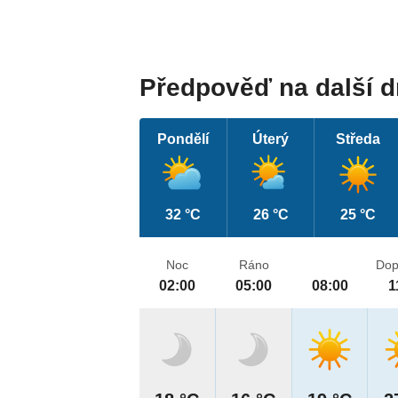
Předpověď na další 
Pondělí
Úterý
Středa
32 °C
26 °C
25 °C
Noc
Ráno
Dop
02:00
05:00
08:00
1