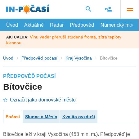
Přejít
na
hlavní
obsah
Úvod
Aktuálně
Radar
Předpověď
Numerický model
Vlnu veder přeruší studená fronta, zítra teploty
AKTUALITA:
klesnou
Úvod
Předpověď počasí
Kraj Vysočina
Bítovčice
PŘEDPOVĚĎ POČASÍ
Bítovčice
Označit jako domovské město
Počasí
Slunce a Měsíc
Kvalita ovzduší
Bítovčice leží v kraji Vysočina (453 m n. m.). Předpověď je