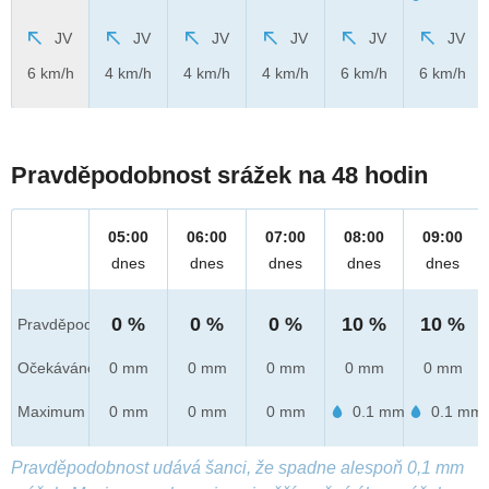
JV
JV
JV
JV
JV
JV
6 km/h
4 km/h
4 km/h
4 km/h
6 km/h
6 km/h
Pravděpodobnost srážek na 48 hodin
05:00
06:00
07:00
08:00
09:00
dnes
dnes
dnes
dnes
dnes
0 %
0 %
0 %
10 %
10 %
Pravděpod.
Očekáváno
0 mm
0 mm
0 mm
0 mm
0 mm
Maximum
0 mm
0 mm
0 mm
0.1 mm
0.1 mm
Pravděpodobnost udává šanci, že spadne alespoň 0,1 mm