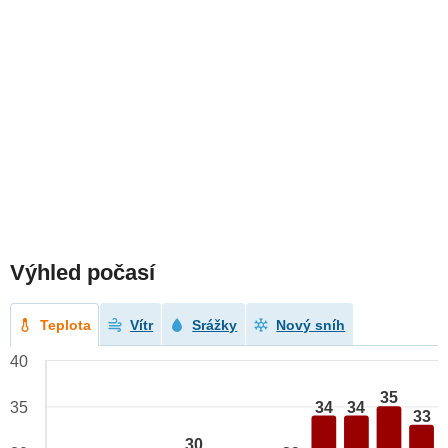
Výhled počasí
Teplota
Vítr
Srážky
Nový sníh
40
35
34
34
35
33
30