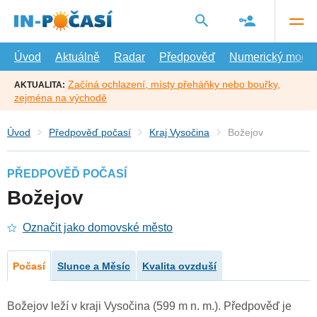
Přejít
na
hlavní
obsah
Úvod
Aktuálně
Radar
Předpověď
Numerický model
Začíná ochlazení, místy přeháňky nebo bouřky,
AKTUALITA:
zejména na východě
Úvod
Předpověď počasí
Kraj Vysočina
Božejov
PŘEDPOVĚĎ POČASÍ
Božejov
Označit jako domovské město
Počasí
Slunce a Měsíc
Kvalita ovzduší
Božejov leží v kraji Vysočina (599 m n. m.). Předpověď je