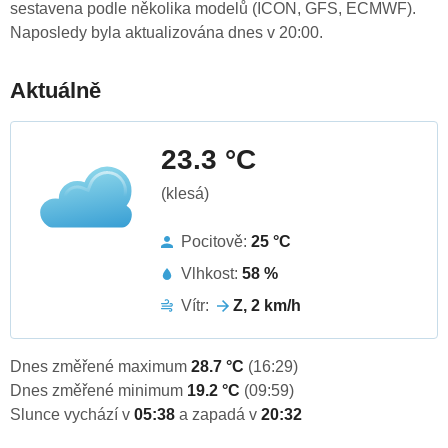
sestavena podle několika modelů (ICON, GFS, ECMWF).
Naposledy byla aktualizována dnes v 20:00.
Aktuálně
23.3 °C
(klesá)
Pocitově:
25 °C
Vlhkost:
58 %
Vítr:
Z, 2 km/h
Dnes změřené maximum
28.7 °C
(16:29)
Dnes změřené minimum
19.2 °C
(09:59)
Slunce vychází v
05:38
a zapadá v
20:32