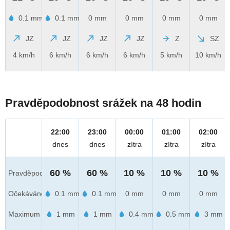
0.1 mm
0.1 mm
0 mm
0 mm
0 mm
0 mm
JZ
JZ
JZ
JZ
Z
SZ
4 km/h
6 km/h
6 km/h
6 km/h
5 km/h
10 km/h
Pravděpodobnost srážek na 48 hodin
22:00
23:00
00:00
01:00
02:00
dnes
dnes
zítra
zítra
zítra
60 %
60 %
10 %
10 %
10 %
Pravděpod.
Očekáváno
0.1 mm
0.1 mm
0 mm
0 mm
0 mm
Maximum
1 mm
1 mm
0.4 mm
0.5 mm
3 mm