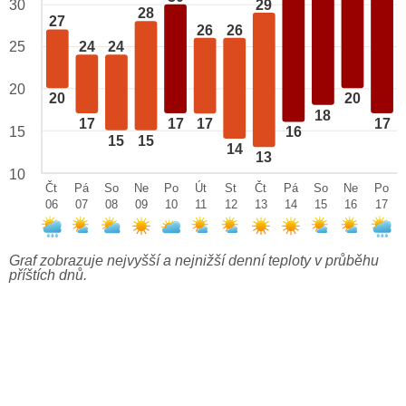
29
30
28
27
26
26
25
24
24
20
20
20
18
17
17
17
17
15
16
15
15
14
13
10
Čt
Pá
So
Ne
Po
Út
St
Čt
Pá
So
Ne
Po
06
07
08
09
10
11
12
13
14
15
16
17
Graf zobrazuje nejvyšší a nejnižší denní teploty v průběhu
příštích dnů.