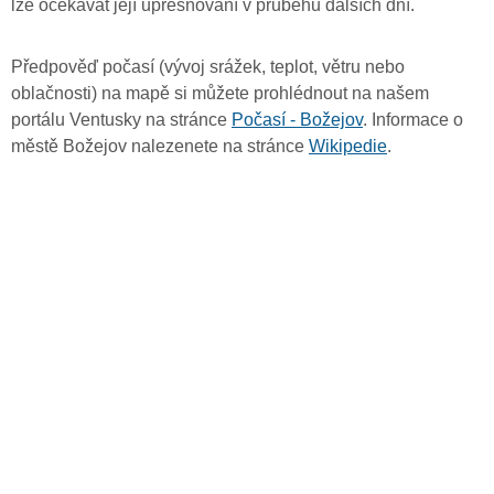
lze očekávat její upřesňování v průběhu dalších dní.
Předpověď počasí (vývoj srážek, teplot, větru nebo
oblačnosti) na mapě si můžete prohlédnout na našem
portálu Ventusky na stránce
Počasí - Božejov
. Informace o
městě Božejov nalezenete na stránce
Wikipedie
.