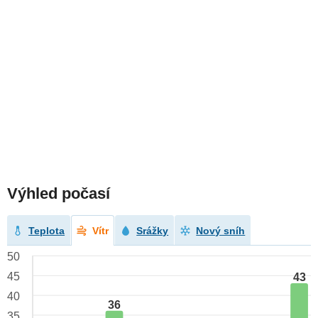
Výhled počasí
Teplota
Vítr
Srážky
Nový sníh
50
45
43
40
36
35