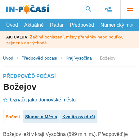
Přejít
na
hlavní
obsah
Úvod
Aktuálně
Radar
Předpověď
Numerický model
Začíná ochlazení, místy přeháňky nebo bouřky,
AKTUALITA:
zejména na východě
Úvod
Předpověď počasí
Kraj Vysočina
Božejov
PŘEDPOVĚĎ POČASÍ
Božejov
Označit jako domovské město
Počasí
Slunce a Měsíc
Kvalita ovzduší
Božejov leží v kraji Vysočina (599 m n. m.). Předpověď je