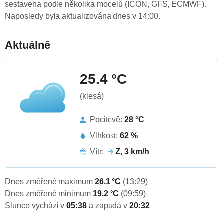
sestavena podle několika modelů (ICON, GFS, ECMWF).
Naposledy byla aktualizována dnes v 14:00.
Aktuálně
25.4 °C
(klesá)
Pocitově:
28 °C
Vlhkost:
62 %
Vítr:
Z, 3 km/h
Dnes změřené maximum
26.1 °C
(13:29)
Dnes změřené minimum
19.2 °C
(09:59)
Slunce vychází v
05:38
a zapadá v
20:32