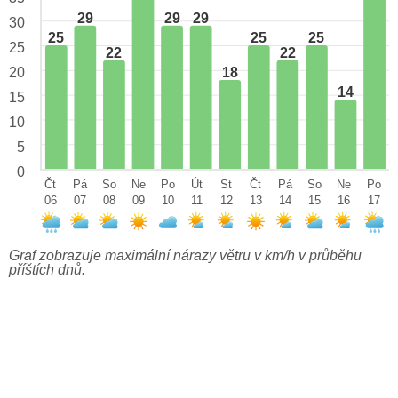
29
29
29
30
25
25
25
25
22
22
18
20
14
15
10
5
0
Čt
Pá
So
Ne
Po
Út
St
Čt
Pá
So
Ne
Po
06
07
08
09
10
11
12
13
14
15
16
17
Graf zobrazuje maximální nárazy větru v km/h v průběhu
příštích dnů.