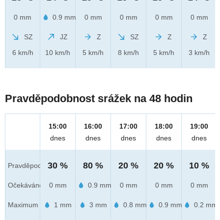
0 mm
0.9 mm
0 mm
0 mm
0 mm
0 mm
SZ
JZ
Z
SZ
Z
Z
6 km/h
10 km/h
5 km/h
8 km/h
5 km/h
3 km/h
Pravděpodobnost srážek na 48 hodin
15:00
16:00
17:00
18:00
19:00
dnes
dnes
dnes
dnes
dnes
30 %
80 %
20 %
20 %
10 %
Pravděpod.
Očekáváno
0 mm
0.9 mm
0 mm
0 mm
0 mm
Maximum
1 mm
3 mm
0.8 mm
0.9 mm
0.2 mm