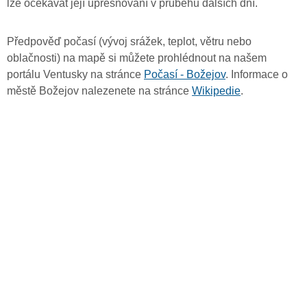
lze očekávat její upřesňování v průběhu dalších dní.
Předpověď počasí (vývoj srážek, teplot, větru nebo
oblačnosti) na mapě si můžete prohlédnout na našem
portálu Ventusky na stránce
Počasí - Božejov
. Informace o
městě Božejov nalezenete na stránce
Wikipedie
.