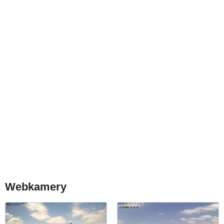
Webkamery