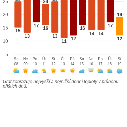
24
25
20
19
17
17
15
16
16
15
14
14
13
13
12
12
10
11
5
So
Ne
Po
Út
St
Čt
Pá
So
Ne
Po
Út
St
08
09
10
11
12
13
14
15
16
17
18
19
Graf zobrazuje nejvyšší a nejnižší denní teploty v průběhu
příštích dnů.