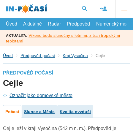
Přejít
na
hlavní
obsah
Úvod
Aktuálně
Radar
Předpověď
Numerický model
Víkend bude slunečný s letními, zítra i tropickými
AKTUALITA:
teplotami
Úvod
Předpověď počasí
Kraj Vysočina
Cejle
PŘEDPOVĚĎ POČASÍ
Cejle
Označit jako domovské město
Počasí
Slunce a Měsíc
Kvalita ovzduší
Cejle leží v kraji Vysočina (542 m n. m.). Předpověď je