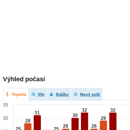
Výhled počasí
Teplota
Vítr
Srážky
Nový sníh
35
32
32
31
30
29
30
28
26
26
25
25