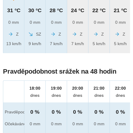
31 °C
30 °C
28 °C
24 °C
22 °C
21 °C
0 mm
0 mm
0 mm
0 mm
0 mm
0 mm
Z
SZ
Z
Z
Z
Z
13 km/h
9 km/h
7 km/h
7 km/h
5 km/h
5 km/h
Pravděpodobnost srážek na 48 hodin
18:00
19:00
20:00
21:00
22:00
dnes
dnes
dnes
dnes
dnes
0 %
0 %
0 %
0 %
0 %
Pravděpod.
Očekáváno
0 mm
0 mm
0 mm
0 mm
0 mm