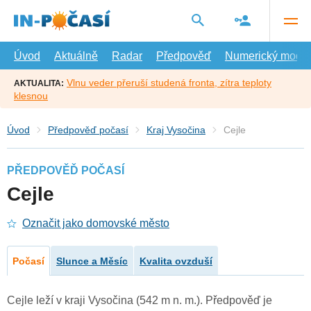
Přejít
na
hlavní
obsah
Úvod
Aktuálně
Radar
Předpověď
Numerický model
Vlnu veder přeruší studená fronta, zítra teploty
AKTUALITA:
klesnou
Úvod
Předpověď počasí
Kraj Vysočina
Cejle
PŘEDPOVĚĎ POČASÍ
Cejle
Označit jako domovské město
Počasí
Slunce a Měsíc
Kvalita ovzduší
Cejle leží v kraji Vysočina (542 m n. m.). Předpověď je