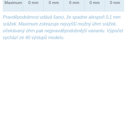
Maximum
0 mm
0 mm
0 mm
0 mm
0 mm
Pravděpodobnost udává šanci, že spadne alespoň 0,1 mm
srážek. Maximum zobrazuje nejvyšší možný úhrn srážek,
očekávaný úhrn pak nejpravděpodobnější variantu. Výpočet
vychází ze 40 výstupů modelu.