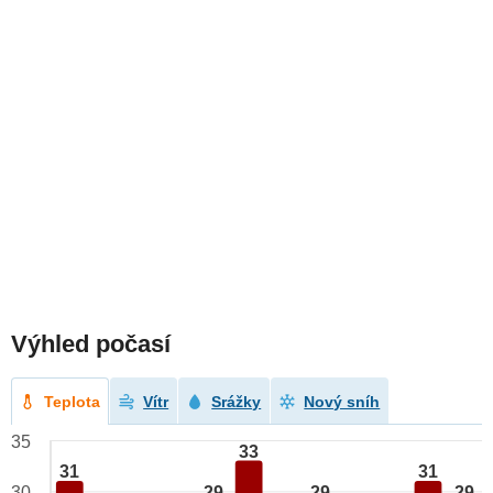
Výhled počasí
Teplota
Vítr
Srážky
Nový sníh
35
33
31
31
29
29
29
30