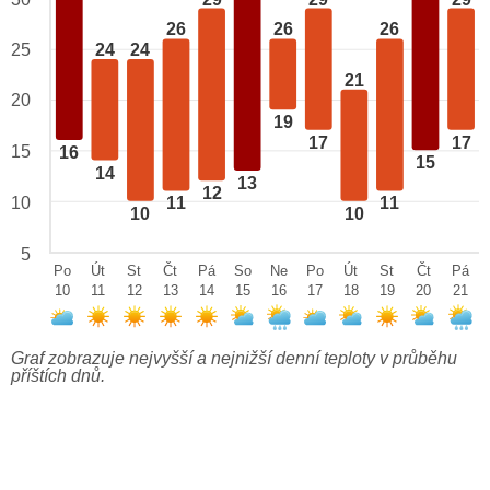
26
26
26
24
24
25
21
20
19
17
17
15
16
15
14
13
12
10
11
11
10
10
5
Po
Út
St
Čt
Pá
So
Ne
Po
Út
St
Čt
Pá
10
11
12
13
14
15
16
17
18
19
20
21
Graf zobrazuje nejvyšší a nejnižší denní teploty v průběhu
příštích dnů.