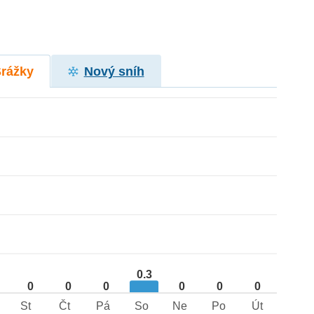
Srážky
Nový sníh
0.3
0
0
0
0
0
0
St
Čt
Pá
So
Ne
Po
Út