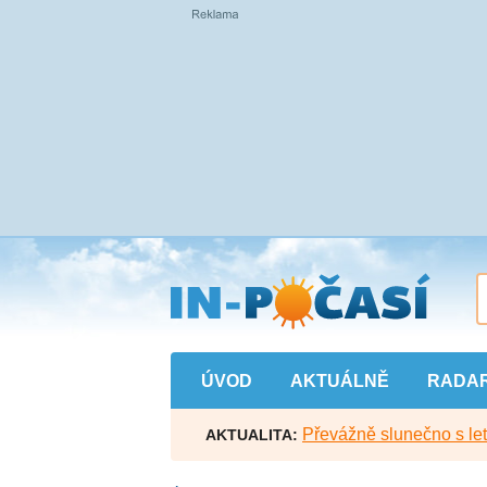
Přejít
na
hlavní
obsah
ÚVOD
AKTUÁLNĚ
RADA
Převážně slunečno s let
AKTUALITA: