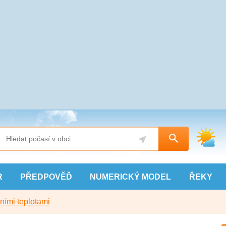
R
PŘEDPOVĚĎ
NUMERICKÝ
MODEL
ŘEKY
ními teplotami