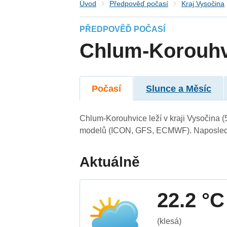
Úvod
Předpověď počasí
Kraj Vysočina
PŘEDPOVĚĎ POČASÍ
Chlum-Korouhv
Počasí
Slunce a Měsíc
Chlum-Korouhvice leží v kraji Vysočina 
modelů (ICON, GFS, ECMWF). Naposledy 
Aktuálně
22.2 °C
(klesá)