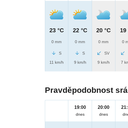
23 °C
22 °C
20 °C
19
0 mm
0 mm
0 mm
0 
S
S
SV
11 km/h
9 km/h
9 km/h
7 k
Pravděpodobnost srá
19:00
20:00
21
dnes
dnes
dn