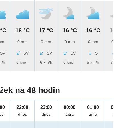
 °C
18 °C
17 °C
16 °C
16 °C
16 °C
mm
0 mm
0 mm
0 mm
0 mm
0 mm
SV
SV
SV
SV
S
S
m/h
6 km/h
6 km/h
6 km/h
5 km/h
7 km/h
žek na 48 hodin
:00
22:00
23:00
00:00
01:00
02:00
es
dnes
dnes
zítra
zítra
zítra