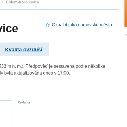
Chlum-Korouhvice
ice
Označit jako domovské město
Kvalita ovzduší
(533 m n. m.). Předpověď je sestavena podle několika
byla aktualizována dnes v 17:00.