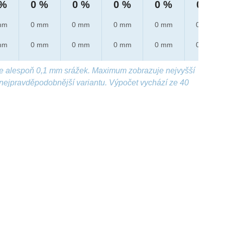
 %
0 %
0 %
0 %
0 %
0 %
mm
0 mm
0 mm
0 mm
0 mm
0 mm
mm
0 mm
0 mm
0 mm
0 mm
0 mm
e alespoň 0,1 mm srážek. Maximum zobrazuje nejvyšší
nejpravděpodobnější variantu. Výpočet vychází ze 40