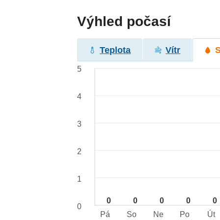
Výhled počasí
Teplota
Vítr
5
4
3
2
1
0
0
0
0
0
0
Pá
So
Ne
Po
Út