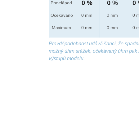
0 %
0 %
0
Pravděpod.
Očekáváno
0 mm
0 mm
0 
Maximum
0 mm
0 mm
0 
Pravděpodobnost udává šanci, že spadn
možný úhrn srážek, očekávaný úhrn pak 
výstupů modelu.