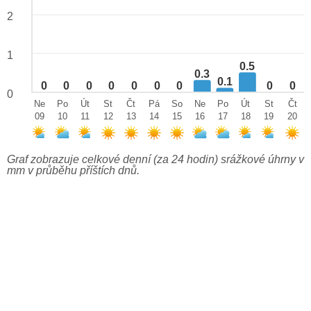
2
1
0.5
0.3
0.1
0
0
0
0
0
0
0
0
0
0
Ne
Po
Út
St
Čt
Pá
So
Ne
Po
Út
St
Čt
09
10
11
12
13
14
15
16
17
18
19
20
Graf zobrazuje celkové denní (za 24 hodin) srážkové úhrny v
mm v průběhu příštích dnů.