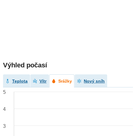
Výhled počasí
Teplota
Vítr
Srážky
Nový sníh
5
4
3