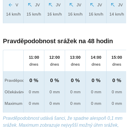
V
JV
JV
JV
JV
JV
14 km/h
15 km/h
16 km/h
16 km/h
16 km/h
14 km/h
Pravděpodobnost srážek na 48 hodin
11:00
12:00
13:00
14:00
15:00
dnes
dnes
dnes
dnes
dnes
0 %
0 %
0 %
0 %
0 %
Pravděpod.
Očekáváno
0 mm
0 mm
0 mm
0 mm
0 mm
Maximum
0 mm
0 mm
0 mm
0 mm
0 mm
Pravděpodobnost udává šanci, že spadne alespoň 0,1 mm
srážek. Maximum zobrazuje nejvyšší možný úhrn srážek,