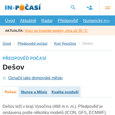
Přejít
na
hlavní
obsah
Úvod
Aktuálně
Radar
Předpověď
Numerický model
Vrací se tropické teploty, zítra až 35 °C
AKTUALITA:
Úvod
Předpověď počasí
Kraj Vysočina
Dešov
PŘEDPOVĚĎ POČASÍ
Dešov
Označit jako domovské město
Počasí
Slunce a Měsíc
Kvalita ovzduší
Dešov leží v kraji Vysočina (468 m n. m.). Předpověď je
sestavena podle několika modelů (ICON, GFS, ECMWF).