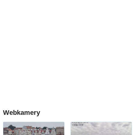
Webkamery