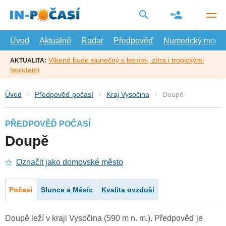
Přejít
na
hlavní
obsah
Úvod
Aktuálně
Radar
Předpověď
Numerický model
Víkend bude slunečný s letními, zítra i tropickými
AKTUALITA:
teplotami
Úvod
Předpověď počasí
Kraj Vysočina
Doupě
PŘEDPOVĚĎ POČASÍ
Doupě
Označit jako domovské město
Počasí
Slunce a Měsíc
Kvalita ovzduší
Doupě leží v kraji Vysočina (590 m n. m.). Předpověď je