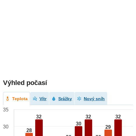
Výhled počasí
Teplota
Vítr
Srážky
Nový sníh
35
32
32
32
30
30
29
28