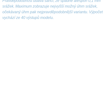
Pravděpodobnost udává šanci, že spadne alespoň 0,1 mm
srážek. Maximum zobrazuje nejvyšší možný úhrn srážek,
očekávaný úhrn pak nejpravděpodobnější variantu. Výpočet
vychází ze 40 výstupů modelu.