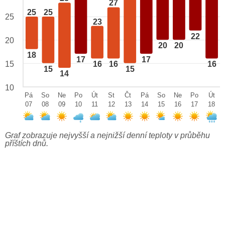
27
25
25
25
23
22
20
20
20
18
17
17
15
16
16
16
15
15
14
10
Pá
So
Ne
Po
Út
St
Čt
Pá
So
Ne
Po
Út
07
08
09
10
11
12
13
14
15
16
17
18
Graf zobrazuje nejvyšší a nejnižší denní teploty v průběhu
příštích dnů.