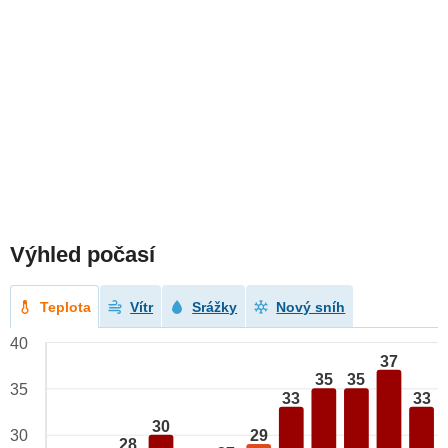
Výhled počasí
Teplota
Vítr
Srážky
Nový sníh
40
37
35
35
35
33
33
30
29
30
28