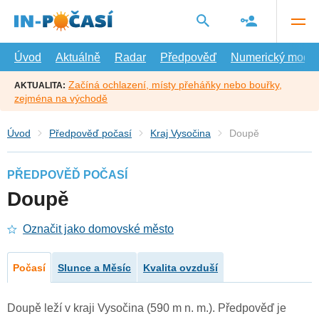
Přejít
na
hlavní
obsah
Úvod
Aktuálně
Radar
Předpověď
Numerický model
Začíná ochlazení, místy přeháňky nebo bouřky,
AKTUALITA:
zejména na východě
Úvod
Předpověď počasí
Kraj Vysočina
Doupě
PŘEDPOVĚĎ POČASÍ
Doupě
Označit jako domovské město
Počasí
Slunce a Měsíc
Kvalita ovzduší
Doupě leží v kraji Vysočina (590 m n. m.). Předpověď je