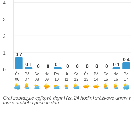
4
3
2
1
0.7
0.4
0.1
0.1
0.1
0
0
0
0
0
0
0
0
Čt
Pá
So
Ne
Po
Út
St
Čt
Pá
So
Ne
Po
06
07
08
09
10
11
12
13
14
15
16
17
Graf zobrazuje celkové denní (za 24 hodin) srážkové úhrny v
mm v průběhu příštích dnů.