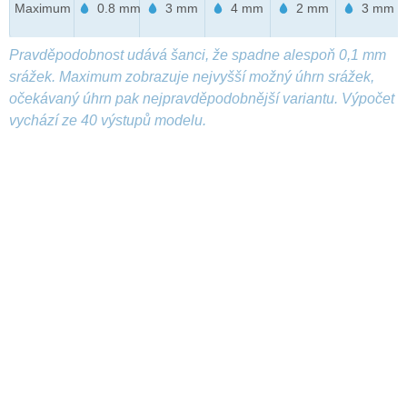
Maximum
0.8 mm
3 mm
4 mm
2 mm
3 mm
Pravděpodobnost udává šanci, že spadne alespoň 0,1 mm
srážek. Maximum zobrazuje nejvyšší možný úhrn srážek,
očekávaný úhrn pak nejpravděpodobnější variantu. Výpočet
vychází ze 40 výstupů modelu.