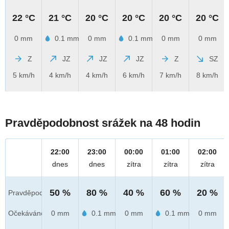
22 °C
21 °C
20 °C
20 °C
20 °C
20 °C
0 mm
0.1 mm
0 mm
0.1 mm
0 mm
0 mm
Z
JZ
JZ
JZ
Z
SZ
5 km/h
4 km/h
4 km/h
6 km/h
7 km/h
8 km/h
Pravděpodobnost srážek na 48 hodin
22:00
23:00
00:00
01:00
02:00
dnes
dnes
zítra
zítra
zítra
50 %
80 %
40 %
60 %
20 %
Pravděpod.
Očekáváno
0 mm
0.1 mm
0 mm
0.1 mm
0 mm