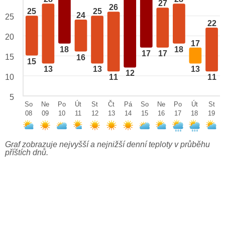
27
26
25
25
24
25
22
20
17
18
18
17
17
15
16
15
13
13
13
12
10
11
11
5
So
Ne
Po
Út
St
Čt
Pá
So
Ne
Po
Út
St
08
09
10
11
12
13
14
15
16
17
18
19
Graf zobrazuje nejvyšší a nejnižší denní teploty v průběhu
příštích dnů.