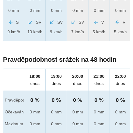
0 mm
0 mm
0 mm
0 mm
0 mm
0 mm
S
SV
SV
SV
V
V
9 km/h
10 km/h
9 km/h
7 km/h
5 km/h
5 km/h
Pravděpodobnost srážek na 48 hodin
18:00
19:00
20:00
21:00
22:00
dnes
dnes
dnes
dnes
dnes
0 %
0 %
0 %
0 %
0 %
Pravděpod.
Očekáváno
0 mm
0 mm
0 mm
0 mm
0 mm
Maximum
0 mm
0 mm
0 mm
0 mm
0 mm