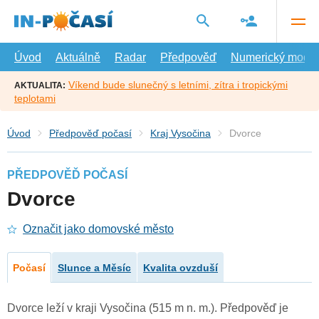
Přejít
na
hlavní
obsah
Úvod
Aktuálně
Radar
Předpověď
Numerický model
Víkend bude slunečný s letními, zítra i tropickými
AKTUALITA:
teplotami
Úvod
Předpověď počasí
Kraj Vysočina
Dvorce
PŘEDPOVĚĎ POČASÍ
Dvorce
Označit jako domovské město
Počasí
Slunce a Měsíc
Kvalita ovzduší
Dvorce leží v kraji Vysočina (515 m n. m.). Předpověď je