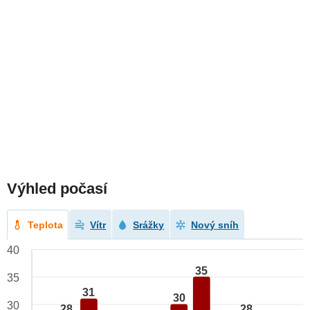
Výhled počasí
Teplota
Vítr
Srážky
Nový sníh
40
35
35
31
30
30
28
28