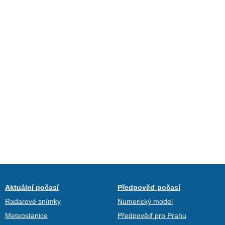
Aktuální počasí
Předpověď počasí
Radarové snímky
Numerický model
Meteostanice
Předpověď pro Prahu